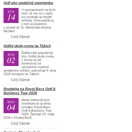
Golf ako spoločná spomienka
V spomienkach na tých,
JÚN
14
ktorí už nie sú s nami,
sa vynárajú aj veselé
príhody. Presvedčili sa
o tom aj účastníci
v poradí už 11. Memoriálu Antona
Bezáka.
Celý článok
Golfuj okolo sveta na Táloch
Ďalšie kolo populárnej
JÚN
02
túry Golfuj okolo sveta,
z ktorej sa dá
nominovať na
významné svetové
amatérske súťaže, pokračuje 9. júna
2026 turnajom na Táloch.
Celý článok
Rozbieha sa Royal Bays Golf &
Business Tour 2026
Medzi tohtoročnými
MÁJ
04
novinkami je aj séria
turnajov Royal Bays
Golf & Business Tour
2026. Štartuje 23. mája
2026 v Hrubej Borši.
Celý článok