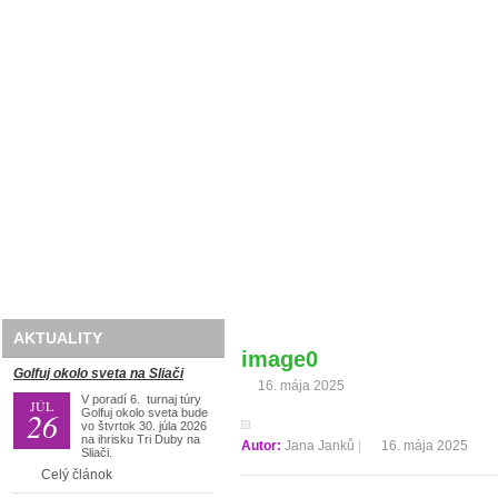
Domov
O nás
Golf
Lyže
Travel
AKTUALITY
image0
Golfuj okolo sveta na Sliači
16. mája 2025
V poradí 6. turnaj túry
JÚL
26
Golfuj okolo sveta bude
vo štvrtok 30. júla 2026
na ihrisku Tri Duby na
Autor:
Jana Janků
|
16. mája 2025
Sliači.
Celý článok