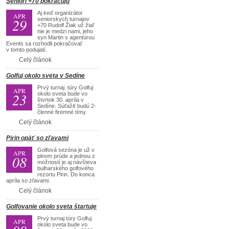
Seniori +70 pokračujú
Aj keď organizátor
APR
29
seniorskych turnajov
+70 Rudolf Žiak už žiaľ
nie je medzi nami, jeho
syn Martin s agentúrou
Events sa rozhodli pokračovať
v tomto podujatí.
Celý článok
Golfuj okolo sveta v Sedíne
Prvý turnaj túry Golfuj
APR
23
okolo sveta bude vo
štvrtok 30. apríla v
Sedíne. Súťažiť budú 2-
členné firemné tímy.
Celý článok
Pirin opäť so zľavami
Golfová sezóna je už v
APR
08
plnom prúde a jednou z
možností je aj návšteva
bulharského golfového
rezortu Pirin. Do konca
apríla so zľavami.
Celý článok
Golfovanie okolo sveta štartuje
Prvý turnaj túry Golfuj
APR
okolo sveta bude vo