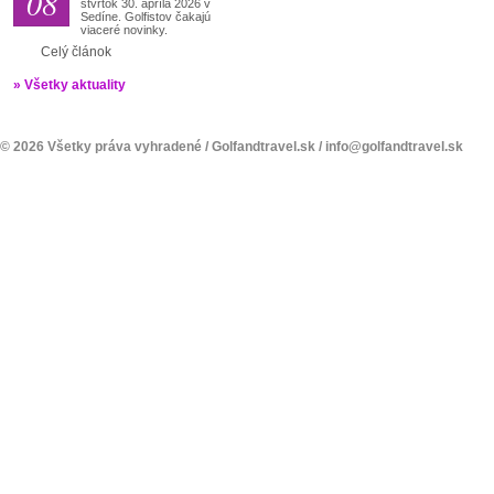
08
štvrtok 30. apríla 2026 v
Sedíne. Golfistov čakajú
viaceré novinky.
Celý článok
» Všetky aktuality
© 2026 Všetky práva vyhradené /
Golfandtravel.sk
/
info@golfandtravel.sk