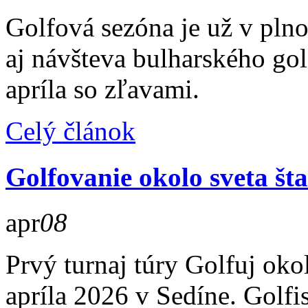
Golfová sezóna je už v pln
aj návšteva bulharského go
apríla so zľavami.
Celý článok
Golfovanie okolo sveta šta
apr
08
Prvý turnaj túry Golfuj oko
apríla 2026 v Sedíne. Golfi