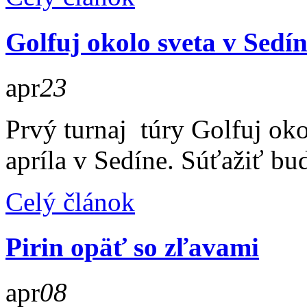
Golfuj okolo sveta v Sedí
apr
23
Prvý turnaj túry Golfuj oko
apríla v Sedíne. Súťažiť bu
Celý článok
Pirin opäť so zľavami
apr
08