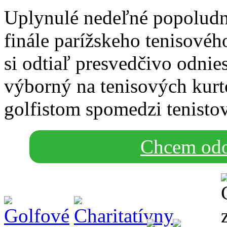
Uplynulé nedeľné popoludni
finále parížskeho tenisovéh
si odtiaľ presvedčivo odnie
výborný na tenisových kurto
golfistom spomedzi tenistov
Chcem odo