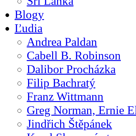
Srí Lanka
Blogy
Ľudia
Andrea Paldan
Cabell B. Robinson
Dalibor Procházka
Filip Bachratý
Franz Wittmann
Greg Norman, Ernie E
Jindřich Štěpánek