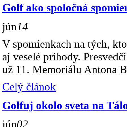
Golf ako spoločná spomie
jún
14
V spomienkach na tých, ktor
aj veselé príhody. Presvedči
už 11. Memoriálu Antona B
Celý článok
Golfuj okolo sveta na Tál
jún
02