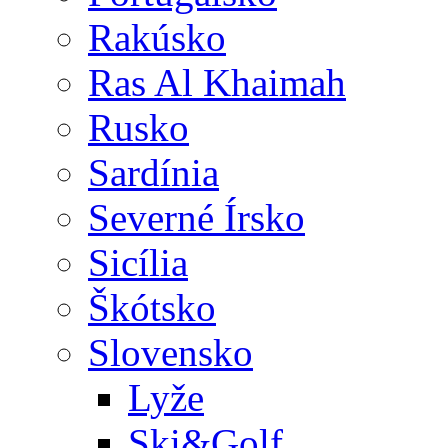
Rakúsko
Ras Al Khaimah
Rusko
Sardínia
Severné Írsko
Sicília
Škótsko
Slovensko
Lyže
Ski&Golf