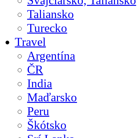
Švajčiarsko, Taliansko
Taliansko
Turecko
Travel
Argentína
ČR
India
Maďarsko
Peru
Škótsko