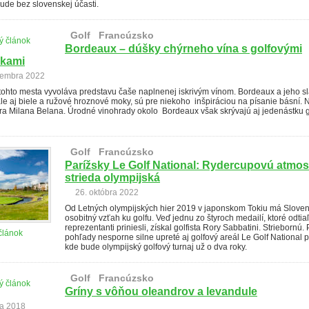
ude bez slovenskej účasti.
Golf
Francúzsko
ý článok
Bordeaux – dúšky chýrneho vína s golfovými
kami
vembra 2022
tohto mesta vyvoláva predstavu čaše naplnenej iskrivým vínom. Bordeaux a jeho s
le aj biele a ružové hroznové moky, sú pre niekoho inšpiráciou na písanie básní. 
ára Milana Belana. Úrodné vinohrady okolo Bordeaux však skrývajú aj jedenástku 
Golf
Francúzsko
Parížsky Le Golf National: Rydercupovú atmos
strieda olympijská
26. októbra 2022
Od Letných olympijských hier 2019 v japonskom Tokiu má Slove
osobitný vzťah ku golfu. Veď jednu zo štyroch medailí, ktoré odtia
reprezentanti priniesli, získal golfista Rory Sabbatini. Striebornú.
článok
pohľady nesporne silne upreté aj golfový areál Le Golf National pr
kde bude olympijský golfový turnaj už o dva roky.
Golf
Francúzsko
ý článok
Gríny s vôňou oleandrov a levandule
ja 2018