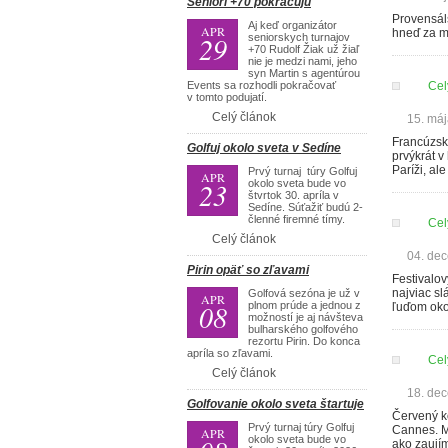
Seniori +70 pokračujú
Provensáls
Aj keď organizátor
APR
hneď za me
29
seniorskych turnajov
+70 Rudolf Žiak už žiaľ
nie je medzi nami, jeho
syn Martin s agentúrou
Events sa rozhodli pokračovať
Cel
v tomto podujatí.
Celý článok
15. má
Francúzsko
Golfuj okolo sveta v Sedíne
prvýkrát v
Paríži, al
Prvý turnaj túry Golfuj
APR
23
okolo sveta bude vo
štvrtok 30. apríla v
Sedíne. Súťažiť budú 2-
členné firemné tímy.
Cel
Celý článok
04. de
Pirin opäť so zľavami
Festivalo
najviac s
Golfová sezóna je už v
APR
08
plnom prúde a jednou z
ľuďom oko
možností je aj návšteva
bulharského golfového
rezortu Pirin. Do konca
apríla so zľavami.
Cel
Celý článok
18. de
Golfovanie okolo sveta štartuje
Červený ko
Prvý turnaj túry Golfuj
Cannes. M
APR
okolo sveta bude vo
ako zaujím