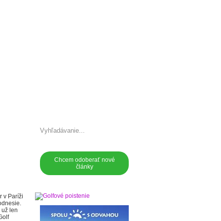
akt
Chcem odoberať nové
články
 v Paríži
odnesie.
 už len
Golf