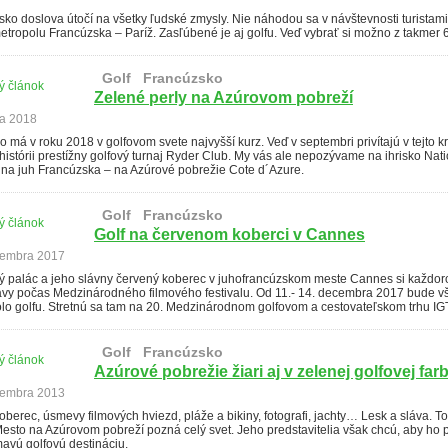
ko doslova útočí na všetky ľudské zmysly. Nie náhodou sa v návštevnosti turistam
tropolu Francúzska – Paríž. Zasľúbené je aj golfu. Veď vybrať si možno z takmer 6
Golf
Francúzsko
ý článok
Zelené perly na Azúrovom pobreží
ja 2018
 má v roku 2018 v golfovom svete najvyšší kurz. Veď v septembri privítajú v tejto k
 histórii prestížny golfový turnaj Ryder Club. My vás ale nepozývame na ihrisko Nati
e na juh Francúzska – na Azúrové pobrežie Cote d´Azure.
Golf
Francúzsko
ý článok
Golf na červenom koberci v Cannes
cembra 2017
vý palác a jeho slávny červený koberec v juhofrancúzskom meste Cannes si každor
lávy počas Medzinárodného filmového festivalu. Od 11.- 14. decembra 2017 bude vš
lo golfu. Stretnú sa tam na 20. Medzinárodnom golfovom a cestovateľskom trhu IG
Golf
Francúzsko
ý článok
Azúrové pobrežie žiari aj v zelenej golfovej far
cembra 2013
berec, úsmevy filmových hviezd, pláže a bikiny, fotografi, jachty… Lesk a sláva. To
esto na Azúrovom pobreží pozná celý svet. Jeho predstavitelia však chcú, aby ho 
avú golfovú destináciu.