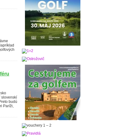
lávne
Napríklad
golfových
féru
nsko
ľ slovenskí
 Preto budú
i Paríži,