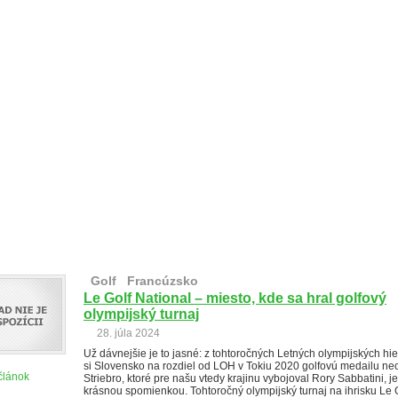
Lyže
Travel
Blogy
Ľudia
Kont
Golf
Francúzsko
Le Golf National – miesto, kde sa hral golfový
olympijský turnaj
28. júla 2024
Už dávnejšie je to jasné: z tohtoročných Letných olympijských hier
si Slovensko na rozdiel od LOH v Tokiu 2020 golfovú medailu ne
článok
Striebro, ktoré pre našu vtedy krajinu vybojoval Rory Sabbatini, je
krásnou spomienkou. Tohtoročný olympijský turnaj na ihrisku Le 