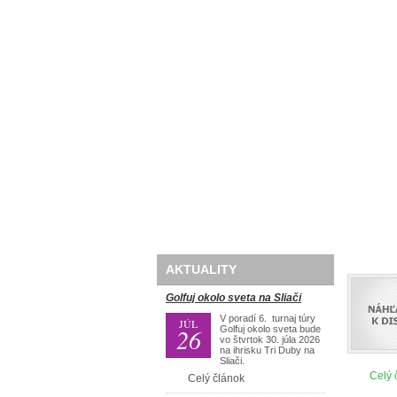
Domov
O nás
Golf
AKTUALITY
Golfuj okolo sveta na Sliači
V poradí 6. turnaj túry
JÚL
26
Golfuj okolo sveta bude
vo štvrtok 30. júla 2026
na ihrisku Tri Duby na
Sliači.
Celý 
Celý článok