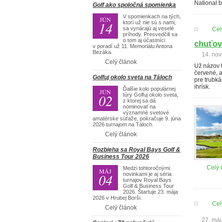
National b
Golf ako spoločná spomienka
V spomienkach na tých,
JÚN
14
ktorí už nie sú s nami,
sa vynárajú aj veselé
Cel
príhody. Presvedčili sa
o tom aj účastníci
chuťov
v poradí už 11. Memoriálu Antona
Bezáka.
14. no
Celý článok
Už názov 
červené, a
Golfuj okolo sveta na Táloch
pre trubk
ihrísk.
Ďalšie kolo populárnej
JÚN
02
túry Golfuj okolo sveta,
z ktorej sa dá
nominovať na
významné svetové
amatérske súťaže, pokračuje 9. júna
2026 turnajom na Táloch.
Celý článok
Rozbieha sa Royal Bays Golf &
Business Tour 2026
Celý 
Medzi tohtoročnými
MÁJ
04
novinkami je aj séria
turnajov Royal Bays
Golf & Business Tour
2026. Štartuje 23. mája
2026 v Hrubej Borši.
Cel
Celý článok
27. má