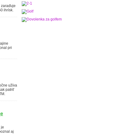
i zaraďuje
0 ihrísk.
rajine
onal pri
očne užíva
ak patriť
TM.
be
 je
poznal aj