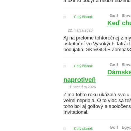
a užiť si pobyt a neobmedzen
Golf
Slov
Celý článok
Keď chu
22. marca 2026
Aj na prelome tohtoročnej zimy
uskutoční vo Vysokých Tatrách
podujatia SKI&GOLF Žampa&S
Golf
Slov
Celý článok
Dámske 
naprotiveň
11. februára 2026
Zima tohto roku ukázala svoju 
veľmi nepriala. O to viac sa t
toho bol aj golfový a spoloč
Invitational.
Golf
Egyp
Celý článok