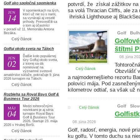
Golf ako spoločná spomienka
potvrdí, že získal zážitkov na
sa volá Thracian Cliffs, ale za
V spomienkach na tých,
JÚN
14
ktorí už nie sú s nami,
ihriská Lighthouse aj BlackS
sa vynárajú aj veselé
príhody. Presvedčili sa
o tom aj účastníci
v poradí už 11. Memoriálu Antona
Golf
Bulh
Bezáka.
Celý článok
Golfové
štítmi P
Golfuj okolo sveta na Táloch
Ďalšie kolo populárnej
08. júna 20
JÚN
02
túry Golfuj okolo sveta,
z ktorej sa dá
Tohtoročná
nominovať na
Celý článok
Obzvlášť 
významné svetové
amatérske súťaže, pokračuje 9. júna
a najmodernejšieho rezortu Ban
2026 turnajom na Táloch.
polovici mája. Pod zasneženými
Celý článok
kilometrov odtiaľ, sa však už 
Rozbieha sa Royal Bays Golf &
Business Tour 2026
Golf
Slov
Medzi tohtoročnými
MÁJ
Celý článok
04
novinkami je aj séria
Golfistk
turnajov Royal Bays
Golf & Business Tour
2026. Štartuje 23. mája
08. júna 2026
2026 v Hrubej Borši.
Golf, radosť, energia, nové pri
Celý článok
ku golfu. V tomto duchu sa ni