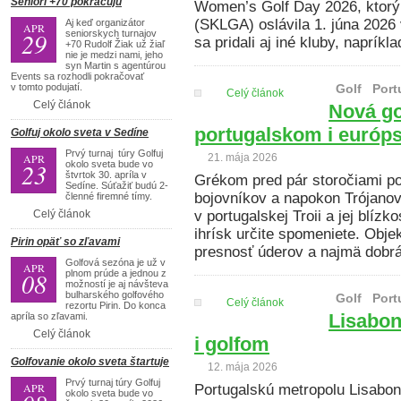
Seniori +70 pokračujú
Women’s Golf Day 2026, ktorý
(SKLGA) oslávila 1. júna 2026
Aj keď organizátor
APR
29
seniorskych turnajov
sa pridali aj iné kluby, naprík
+70 Rudolf Žiak už žiaľ
nie je medzi nami, jeho
syn Martin s agentúrou
Events sa rozhodli pokračovať
v tomto podujatí.
Golf
Port
Celý článok
Celý článok
Nová go
portugalskom i európ
Golfuj okolo sveta v Sedíne
Prvý turnaj túry Golfuj
APR
21. mája 2026
23
okolo sveta bude vo
štvrtok 30. apríla v
Grékom pred pár storočiami p
Sedíne. Súťažiť budú 2-
bojovníkov a napokon Trójanov v
členné firemné tímy.
Celý článok
v portugalskej Troii a jej blízk
ihrísk určite spomeniete. Obj
Pirin opäť so zľavami
presnosť úderov a najmä dobrá
Golfová sezóna je už v
APR
08
plnom prúde a jednou z
možností je aj návšteva
bulharského golfového
Golf
Port
Celý článok
rezortu Pirin. Do konca
Lisabon
apríla so zľavami.
Celý článok
i golfom
Golfovanie okolo sveta štartuje
12. mája 2026
Prvý turnaj túry Golfuj
APR
Portugalskú metropolu Lisabo
okolo sveta bude vo