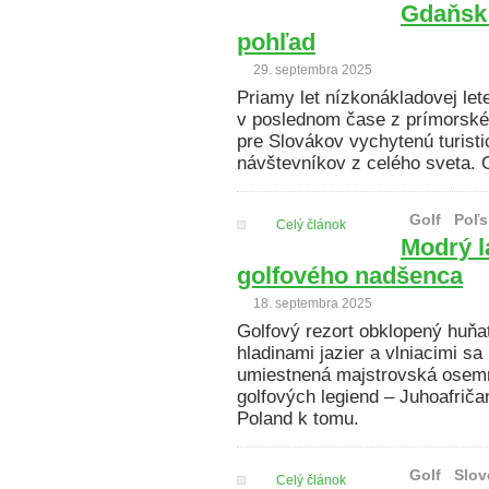
Gdaňsk 
pohľad
29. septembra 2025
Priamy let nízkonákladovej lete
v poslednom čase z prímorské
pre Slovákov vychytenú turisti
návštevníkov z celého sveta. O 
Golf
Poľs
Celý článok
Modrý l
golfového nadšenca
18. septembra 2025
Golfový rezort obklopený huňa
hladinami jazier a vlniacimi sa
umiestnená majstrovská osemn
golfových legiend – Juhoafriča
Poland k tomu.
Golf
Slov
Celý článok