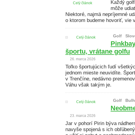
Každý golf
Celý článok
môže udiať
Niektoré, najmä nepríjemné uda
o ktorom budeme hovoriť, vie v
Golf
Slov
Celý článok
Pinkbay
športu, vrátane golfu
26. marca 2026
Toľko športujúcich ľudí všetký
jednom mieste neuvidíte. Špor
v Trenčíne, nedávno premenova
Váhu však takým je.
Golf
Bulh
Celý článok
Neobmed
23. marca 2026
Jar v pohorí Pirin býva nádher
navyše spojená s ich obľúbený