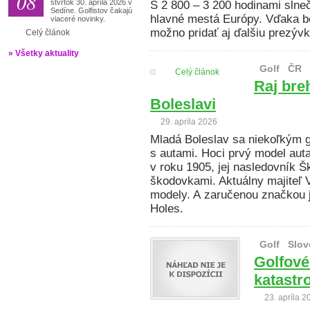
08
štvrtok 30. apríla 2026 v
S 2 800 – 3 200 hodinami slneč
Sedíne. Golfistov čakajú
hlavné mestá Európy. Vďaka b
viaceré novinky.
možno pridať aj ďalšiu prezýv
Celý článok
» Všetky aktuality
Golf
ČR
Celý článok
Raj breh
Boleslavi
29. apríla 2026
Mladá Boleslav sa niekoľkým 
s autami. Hoci prvý model aut
v roku 1905, jej nasledovník 
škodovkami. Aktuálny majiteľ
modely. A zaručenou značkou je
Holes.
Golf
Slov
Golfové
katastro
23. apríla 2