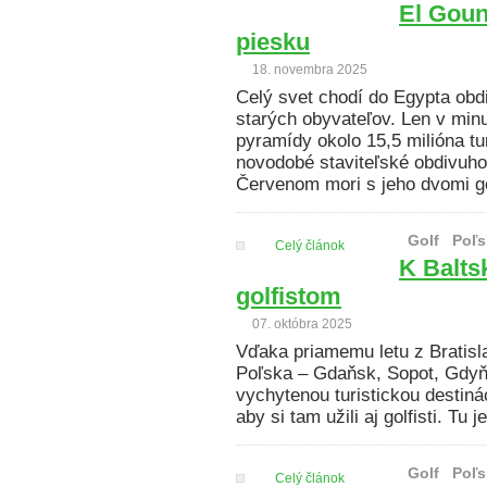
El Goun
piesku
18. novembra 2025
Celý svet chodí do Egypta obdi
starých obyvateľov. Len v minu
pyramídy okolo 15,5 milióna tur
novodobé staviteľské obdivuho
Červenom mori s jeho dvomi go
Golf
Poľs
Celý článok
K Balts
golfistom
07. októbra 2025
Vďaka priamemu letu z Bratisl
Poľska – Gdaňsk, Sopot, Gdyňa
vychytenou turistickou destinác
aby si tam užili aj golfisti. Tu 
Golf
Poľs
Celý článok