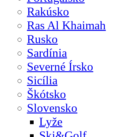
Rakúsko
Ras Al Khaimah
Rusko
Sardínia
Severné Írsko
Sicília
Škótsko
Slovensko
Lyže
Ski&Golf