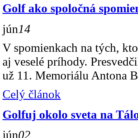
Golf ako spoločná spomie
jún
14
V spomienkach na tých, ktor
aj veselé príhody. Presvedči
už 11. Memoriálu Antona B
Celý článok
Golfuj okolo sveta na Tál
jún
02