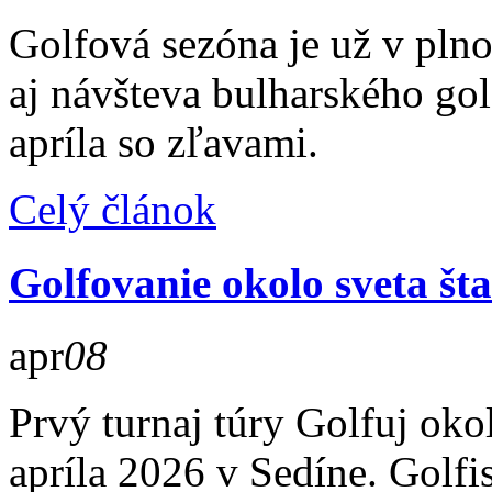
Golfová sezóna je už v pln
aj návšteva bulharského go
apríla so zľavami.
Celý článok
Golfovanie okolo sveta šta
apr
08
Prvý turnaj túry Golfuj oko
apríla 2026 v Sedíne. Golfi