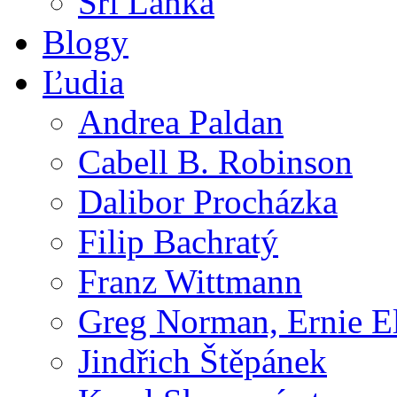
Srí Lanka
Blogy
Ľudia
Andrea Paldan
Cabell B. Robinson
Dalibor Procházka
Filip Bachratý
Franz Wittmann
Greg Norman, Ernie E
Jindřich Štěpánek