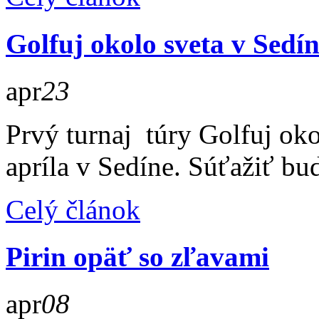
Golfuj okolo sveta v Sedí
apr
23
Prvý turnaj túry Golfuj oko
apríla v Sedíne. Súťažiť bu
Celý článok
Pirin opäť so zľavami
apr
08