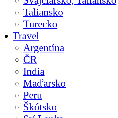
Švajčiarsko, Taliansko
Taliansko
Turecko
Travel
Argentína
ČR
India
Maďarsko
Peru
Škótsko