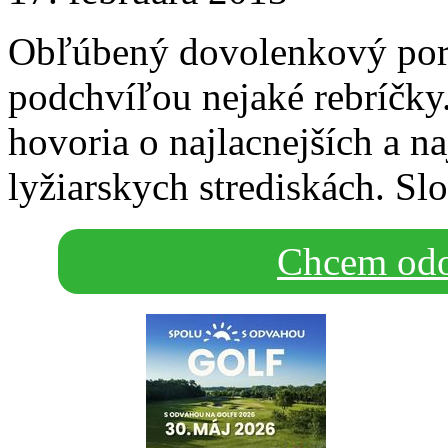
Obľúbený dovolenkový port
podchvíľou nejaké rebríčk
hovoria o najlacnejších a n
lyžiarskych strediskách. Sl
Chcem odo