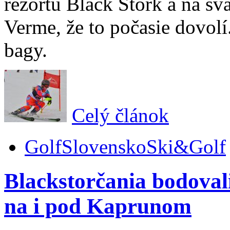
rezortu Black Stork a na s
Verme, že to počasie dovolí.
bagy.
Celý článok
Golf
Slovensko
Ski&Golf
Blackstorčania bodov
na i pod Kaprunom