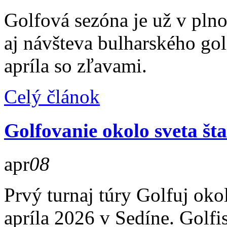
Golfová sezóna je už v pln
aj návšteva bulharského go
apríla so zľavami.
Celý článok
Golfovanie okolo sveta šta
apr
08
Prvý turnaj túry Golfuj oko
apríla 2026 v Sedíne. Golfi