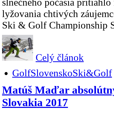
slnečného počasia pritiahlo
lyžovania chtivých záujemc
Ski & Golf Championship S
Celý článok
Golf
Slovensko
Ski&Golf
Matúš Maďar absolút
Slovakia 2017