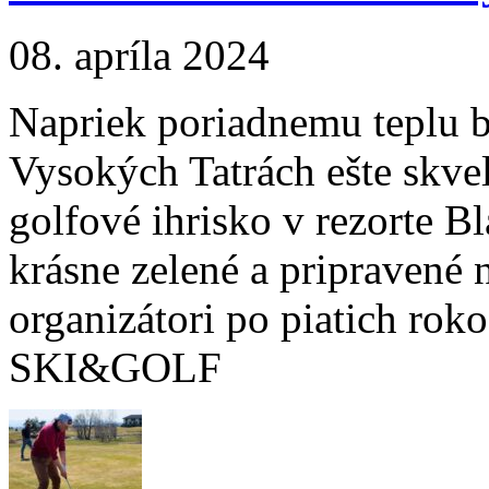
08. apríla 2024
Napriek poriadnemu teplu b
Vysokých Tatrách ešte skve
golfové ihrisko v rezorte B
krásne zelené a pripravené n
organizátori po piatich ro
SKI&GOLF