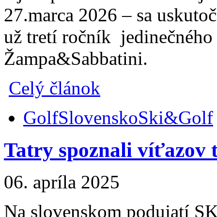
27.marca 2026 – sa uskutoč
už tretí ročník jedinečné
Žampa&Sabbatini.
Celý článok
Golf
Slovensko
Ski&Golf
Tatry spoznali víťazo
06. apríla 2025
Na slovenskom podujatí S