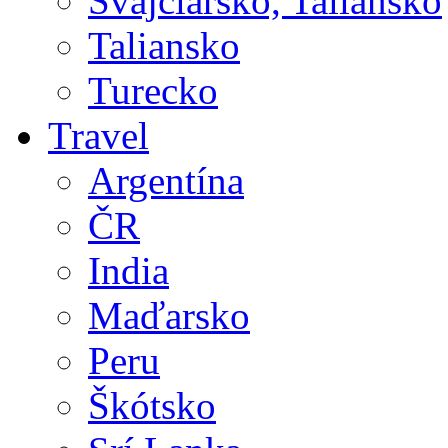
Švajčiarsko, Taliansko
Taliansko
Turecko
Travel
Argentína
ČR
India
Maďarsko
Peru
Škótsko