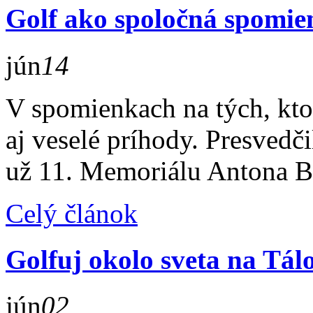
Golf ako spoločná spomie
jún
14
V spomienkach na tých, ktor
aj veselé príhody. Presvedči
už 11. Memoriálu Antona B
Celý článok
Golfuj okolo sveta na Tál
jún
02