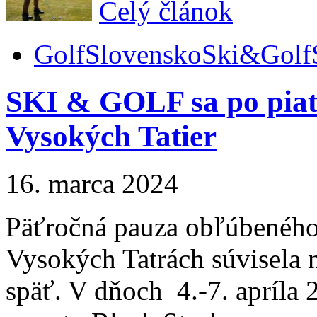
Celý článok
Golf
Slovensko
Ski&Golf
SKI & GOLF sa po piati
Vysokých Tatier
16. marca 2024
Päťročná pauza obľúbenéh
Vysokých Tatrách súvisela 
späť. V dňoch 4.-7. apríla 