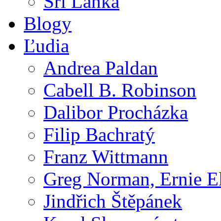
Srí Lanka
Blogy
Ľudia
Andrea Paldan
Cabell B. Robinson
Dalibor Procházka
Filip Bachratý
Franz Wittmann
Greg Norman, Ernie E
Jindřich Štěpánek