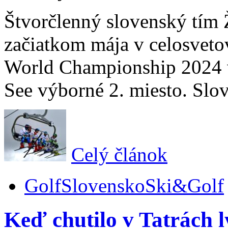
Štvorčlenný slovenský tím
začiatkom mája v celosveto
World Championship 2024 
See výborné 2. miesto. Slov
Celý článok
Golf
Slovensko
Ski&Golf
Keď chutilo v Tatrách l