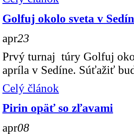
Golfuj okolo sveta v Sedí
apr
23
Prvý turnaj túry Golfuj oko
apríla v Sedíne. Súťažiť bu
Celý článok
Pirin opäť so zľavami
apr
08