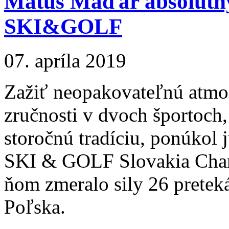
Matúš Maďar absolútny
SKI&GOLF
07. apríla 2019
Zažiť neopakovateľnú atmos
zručnosti v dvoch športoch,
storočnú tradíciu, ponúkol 
SKI & GOLF Slovakia Cham
ňom zmeralo sily 26 pretek
Poľska.