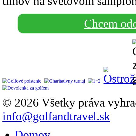
tímov na svetovom šampi
Chcem odo
© 2026 Všetky práva vyhra
info@golfandtravel.sk
Domov