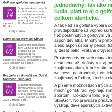
Golf ako spoločná spomienka
jednoduchý: tak ako ni
V spomienkach na tých,
JÚN
ľudia, platí to aj o go
14
ktorí už nie sú s nami,
sa vynárajú aj veselé
celkom identické.
príhody. Presvedčili sa
o tom aj účastníci
v poradí už 11. Memoriálu Antona
A tak keď sa golfista vyberá d
Bezáka.
pravdepodobne už vopred surfu
Celý článok
tiež postihnutých golfovým vír
Golfuj okolo sveta na Táloch
aspoň deviatka. Mnohým preto 
alebo aspoň úsporný pencil, t
Ďalšie kolo populárnej
JÚN
02
túry Golfuj okolo sveta,
aj desať palíc, vrátane drajver
z ktorej sa dá
nominovať na
významné svetové
Prostredníctvom web magazínu
amatérske súťaže, pokračuje 9. júna
cestujeme už trinásty rok aj m
2026 turnajom na Táloch.
zaujímavostiam, ktoré s ním s
Celý článok
wellness, gastronómii, turistic
Rozbieha sa Royal Bays Golf &
zaujímavým ľuďom, ktorí sa ok
Business Tour 2026
A píšeme možnostiach iných ak
Medzi tohtoročnými
MÁJ
04
novinkami je aj séria
mnohí golfisti radi vypĺňajú z
turnajov Royal Bays
Golf & Business Tour
športom. Dôkazom toho je aj r
2026. Štartuje 23. mája
Ski&Golf. No pravdaže pridávam
2026 v Hrubej Borši.
Celý článok
výstroji, develeperských akti