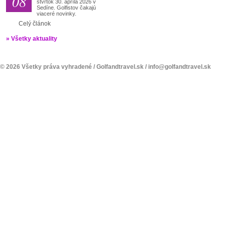
08
štvrtok 30. apríla 2026 v
Sedíne. Golfistov čakajú
viaceré novinky.
Celý článok
» Všetky aktuality
© 2026 Všetky práva vyhradené /
Golfandtravel.sk
/
info@golfandtravel.sk