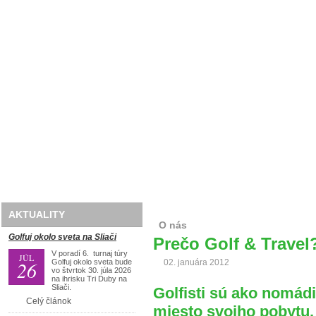
Domov
O nás
Golf
Lyže
Travel
AKTUALITY
O nás
Golfuj okolo sveta na Sliači
Prečo Golf & Travel
V poradí 6. turnaj túry
JÚL
26
Golfuj okolo sveta bude
02. januára 2012
vo štvrtok 30. júla 2026
na ihrisku Tri Duby na
Sliači.
Golfisti sú ako nomádi
Celý článok
miesto svojho pobytu,