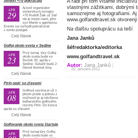
A radi pri tom vítame iniciatívu
Seniori +70 pokračujú
vlastnými zážitkami, dobrými t
Aj keď organizátor
APR
29
seniorskych turnajov
samozrejme aj fotografiami. A
+70 Rudolf Žiak už žiaľ
www.golfandtravel.sk otvorený
nie je medzi nami, jeho
syn Martin s agentúrou
Events sa rozhodli pokračovať
Na ďalšiu spoluprácu sa teší
v tomto podujatí.
Celý článok
Jana Janků
Golfuj okolo sveta v Sedíne
šéfredaktorka/editorka
Prvý turnaj túry Golfuj
APR
www.golfandtravel.sk
23
okolo sveta bude vo
štvrtok 30. apríla v
Sedíne. Súťažiť budú 2-
Autor:
Jana Janků
|
členné firemné tímy.
02. januára 2012
Celý článok
Pirin opäť so zľavami
Golfová sezóna je už v
APR
08
plnom prúde a jednou z
možností je aj návšteva
bulharského golfového
rezortu Pirin. Do konca
apríla so zľavami.
Celý článok
Golfovanie okolo sveta štartuje
Prvý turnaj túry Golfuj
APR
okolo sveta bude vo