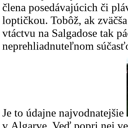
člena posedávajúcich či pl
loptičkou. Tobôž, ak zväčša
vtáctvu na Salgadose tak pá
neprehliadnuteľnom súčasťou
Je to údajne najvodnatejšie
v Algarve. Veď popri nej ve