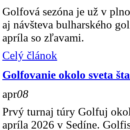
Golfová sezóna je už v pln
aj návšteva bulharského go
apríla so zľavami.
Celý článok
Golfovanie okolo sveta šta
apr
08
Prvý turnaj túry Golfuj oko
apríla 2026 v Sedíne. Golfi