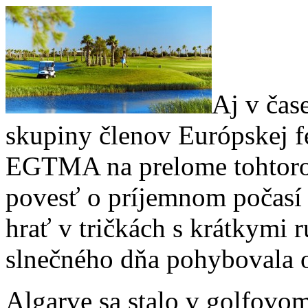
Aj v čas
skupiny členov Európskej f
EGTMA na prelome tohtoroč
povesť o príjemnom počasí 
hrať v tričkách s krátkymi 
slnečného dňa pohybovala 
Algarve sa stalo v golfovom