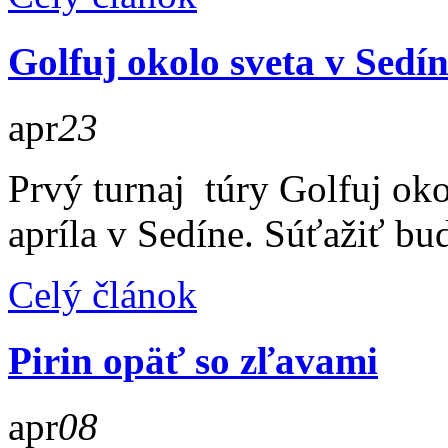
Golfuj okolo sveta v Sedí
apr
23
Prvý turnaj túry Golfuj oko
apríla v Sedíne. Súťažiť bu
Celý článok
Pirin opäť so zľavami
apr
08