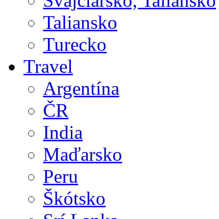
Švajčiarsko, Taliansko
Taliansko
Turecko
Travel
Argentína
ČR
India
Maďarsko
Peru
Škótsko