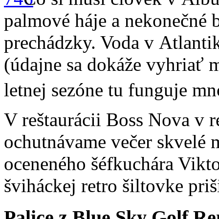
palmové háje a nekonečné b
prechádzky. Voda v Atlantiku
(údajne sa dokáže vyhriať 
letnej sezóne tu funguje m
V reštaurácii Boss Nova v r
ochutnávame večer skvelé m
oceneného šéfkuchára Vikto
šviháckej retro šiltovke priš
Palice z Blue Sky Golf Re