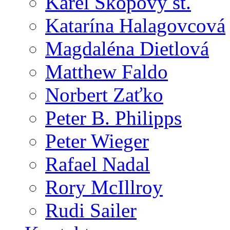
Karel Skopový st.
Katarína Halagovcová
Magdaléna Dietlová
Matthew Faldo
Norbert Zaťko
Peter B. Philipps
Peter Wieger
Rafael Nadal
Rory McIllroy
Rudi Sailer