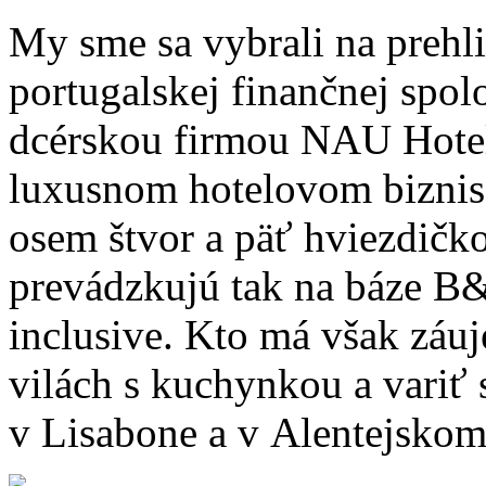
My sme sa vybrali na prehl
portugalskej finančnej spo
dcérskou firmou NAU Hotel
luxusnom hotelovom bizni
osem štvor a päť hviezdičko
prevádzkujú tak na báze B&B
inclusive. Kto má však záu
vilách s kuchynkou a variť 
v Lisabone a v Alentejskom