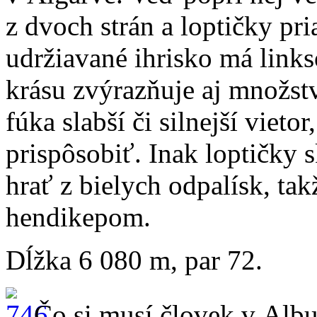
z dvoch strán a loptičky pr
udržiavané ihrisko má link
krásu zvýrazňuje aj množst
fúka slabší či silnejší vieto
prispôsobiť. Inak loptičky 
hrať z bielych odpalísk, takž
hendikepom.
Dĺžka 6 080 m, par 72.
Čo si musí človek v Albu