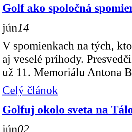
Golf ako spoločná spomie
jún
14
V spomienkach na tých, ktor
aj veselé príhody. Presvedči
už 11. Memoriálu Antona B
Celý článok
Golfuj okolo sveta na Tál
jún
02