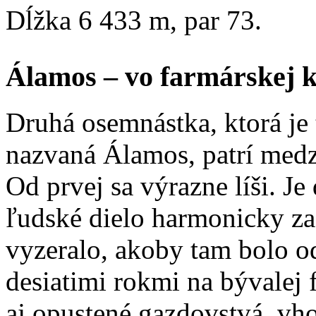
Dĺžka 6 433 m, par 73.
Álamos – vo farmárskej k
Druhá osemnástka, ktorá je
nazvaná Álamos, patrí medzi
Od prvej sa výrazne líši. J
ľudské dielo harmonicky zas
vyzeralo, akoby tam bolo od
desiatimi rokmi na bývalej 
aj opustené gazdovstvá, vh