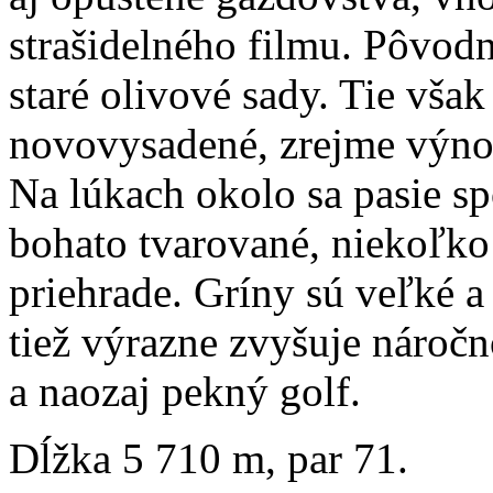
strašidelného filmu. Pôvod
staré olivové sady. Tie vša
novovysadené, zrejme výno
Na lúkach okolo sa pasie 
bohato tvarované, niekoľko 
priehrade. Gríny sú veľké a
tiež výrazne zvyšuje nároč
a naozaj pekný golf.
Dĺžka 5 710 m, par 71.