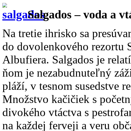
Salgados – voda a vt
Na tretie ihrisko sa presúv
do dovolenkového rezortu 
Albufiera. Salgados je relat
ňom je nezabudnuteľný záži
pláží, v tesnom susedstve r
Množstvo kačičiek s počet
divokého vtáctva s pestrof
na každej ferveji a veru obč