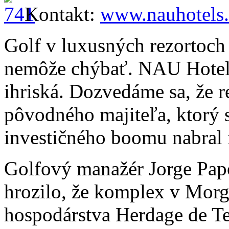
Kontakt:
www.nauhotels
Golf v luxusných rezortoc
nemôže chýbať. NAU Hotels
ihriská. Dozvedáme sa, že r
pôvodného majiteľa, ktorý s
investičného boomu nabral n
Golfový manažér Jorge Papo
hrozilo, že komplex v Mor
hospodárstva Herdage de T