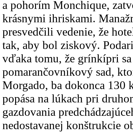
a pohorím Monchique, zatvo
krásnymi ihriskami. Manažm
presvedčili vedenie, že hot
tak, aby bol ziskový. Podari
vďaka tomu, že grínkípri sa
pomarančovníkový sad, ktor
Morgado, ba dokonca 130 ku
popása na lúkach pri druho
gazdovania predchádzajúce
nedostavanej konštrukcie o