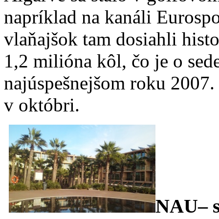
napríklad na kanáli Eurosp
vlaňajšok tam dosiahli histo
1,2 milióna kôl, čo je o se
najúspešnejšom roku 2007.
v októbri.
NAU– si