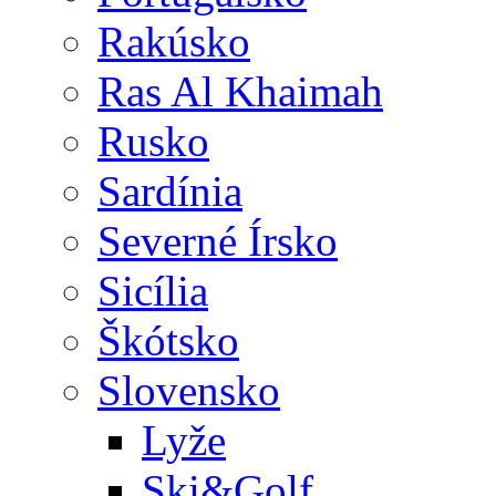
Rakúsko
Ras Al Khaimah
Rusko
Sardínia
Severné Írsko
Sicília
Škótsko
Slovensko
Lyže
Ski&Golf