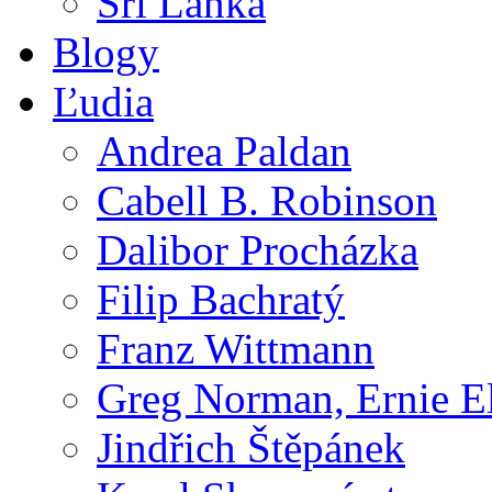
Srí Lanka
Blogy
Ľudia
Andrea Paldan
Cabell B. Robinson
Dalibor Procházka
Filip Bachratý
Franz Wittmann
Greg Norman, Ernie E
Jindřich Štěpánek