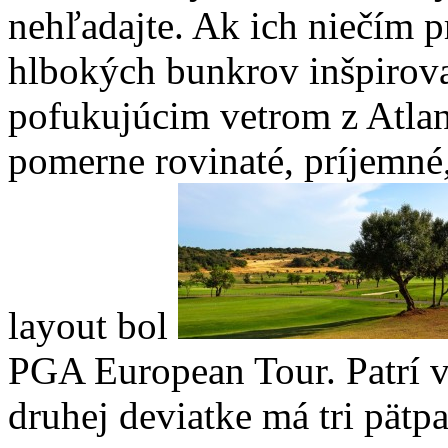
nehľadajte. Ak ich niečím 
hlbokých bunkrov inšpirov
pofukujúcim vetrom z Atlant
pomerne rovinaté, príjemné
layout bol
PGA European Tour. Patrí v
druhej deviatke má tri pätp