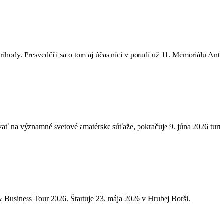
príhody. Presvedčili sa o tom aj účastníci v poradí už 11. Memoriálu A
novať na významné svetové amatérske súťaže, pokračuje 9. júna 2026 tu
 Business Tour 2026. Štartuje 23. mája 2026 v Hrubej Borši.