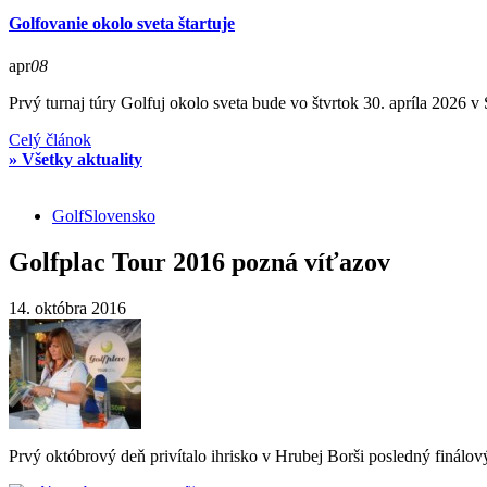
Golfovanie okolo sveta štartuje
apr
08
Prvý turnaj túry Golfuj okolo sveta bude vo štvrtok 30. apríla 2026 v
Celý článok
» Všetky aktuality
Golf
Slovensko
Golfplac Tour 2016 pozná víťazov
14. októbra 2016
Prvý októbrový deň privítalo ihrisko v Hrubej Borši posledný finálov