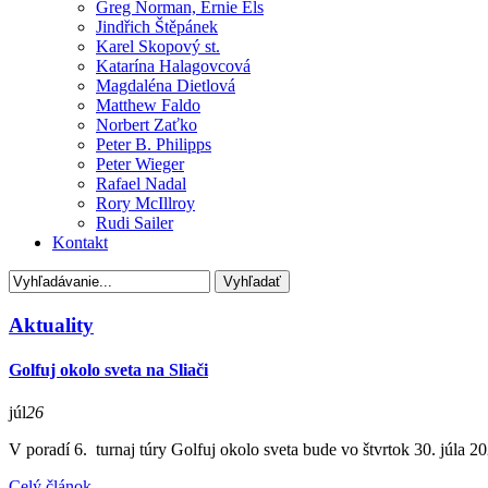
Greg Norman, Ernie Els
Jindřich Štěpánek
Karel Skopový st.
Katarína Halagovcová
Magdaléna Dietlová
Matthew Faldo
Norbert Zaťko
Peter B. Philipps
Peter Wieger
Rafael Nadal
Rory McIllroy
Rudi Sailer
Kontakt
Aktuality
Golfuj okolo sveta na Sliači
júl
26
V poradí 6. turnaj túry Golfuj okolo sveta bude vo štvrtok 30. júla 20
Celý článok