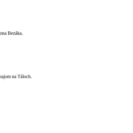
ntona Bezáka.
rnajom na Táloch.