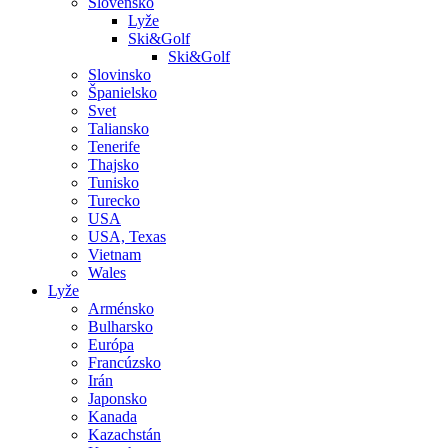
Slovensko
Lyže
Ski&Golf
Ski&Golf
Slovinsko
Španielsko
Svet
Taliansko
Tenerife
Thajsko
Tunisko
Turecko
USA
USA, Texas
Vietnam
Wales
Lyže
Arménsko
Bulharsko
Európa
Francúzsko
Irán
Japonsko
Kanada
Kazachstán