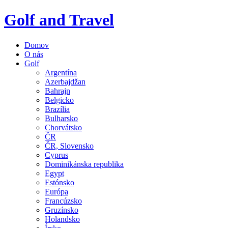
Golf and Travel
Domov
O nás
Golf
Argentína
Azerbajdžan
Bahrajn
Belgicko
Brazília
Bulharsko
Chorvátsko
ČR
ČR, Slovensko
Cyprus
Dominikánska republika
Egypt
Estónsko
Európa
Francúzsko
Gruzínsko
Holandsko