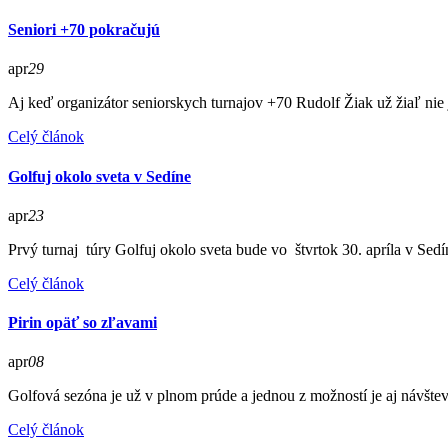
Seniori +70 pokračujú
apr
29
Aj keď organizátor seniorskych turnajov +70 Rudolf Žiak už žiaľ nie 
Celý článok
Golfuj okolo sveta v Sedíne
apr
23
Prvý turnaj túry Golfuj okolo sveta bude vo štvrtok 30. apríla v Sed
Celý článok
Pirin opäť so zľavami
apr
08
Golfová sezóna je už v plnom prúde a jednou z možností je aj návštev
Celý článok