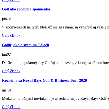
Golf ako spoločná spomienka
jún
14
V spomienkach na tých, ktorí už nie sú s nami, sa vynárajú aj veselé 
Celý článok
Golfuj okolo sveta na Táloch
jún
02
Ďalšie kolo populárnej túry Golfuj okolo sveta, z ktorej sa dá nomi
Celý článok
Rozbieha sa Royal Bays Golf & Business Tour 2026
máj
04
Medzi tohtoročnými novinkami je aj séria turnajov Royal Bays Golf &
Celý článok