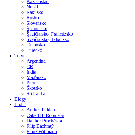
Kazachstan
Nepál
Rakúsko
Rusko
Slovensko
Španielsko
Švajčiarsko, Francúzsko
Švajčiarsko, Taliansko
Taliansko
Turecko
Travel
Argentína
ČR
India
Maďarsko
Peru
Škótsko
Srí Lanka
Blogy
Ľudia
Andrea Paldan
Cabell B. Robinson
Dalibor Procházka
Filip Bachratý
Franz Wittmann