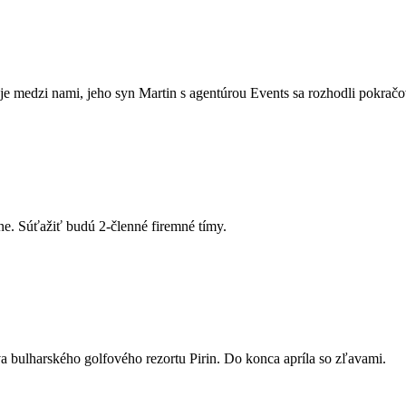
je medzi nami, jeho syn Martin s agentúrou Events sa rozhodli pokračo
íne. Súťažiť budú 2-členné firemné tímy.
a bulharského golfového rezortu Pirin. Do konca apríla so zľavami.