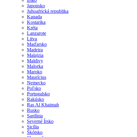
Írsko
Japonsko
Juhoafrická republika
Kanada
Kostarika
Kréta
Lanzarote
Litva
Maďarsko
Madeira
Malajzia
Maldivy
Malorka
Maroko
Maurícius
Nemecko
Poľsko
Portugalsko
Rakúsko
Ras Al Khaimah
Rusko
Sardínia
Severné Írsko
Sicília
Škótsko