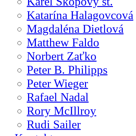
Karel Skopový st.
Katarína Halagovcová
Magdaléna Dietlová
Matthew Faldo
Norbert Zaťko
Peter B. Philipps
Peter Wieger
Rafael Nadal
Rory McIllroy
Rudi Sailer