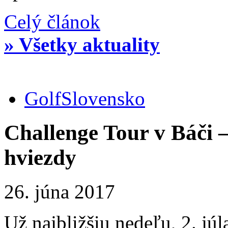
Celý článok
» Všetky aktuality
Golf
Slovensko
Challenge Tour v Báči –
hviezdy
26. júna 2017
Už najbližšiu nedeľu, 2. jú