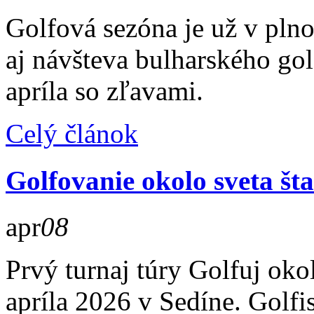
Golfová sezóna je už v pln
aj návšteva bulharského go
apríla so zľavami.
Celý článok
Golfovanie okolo sveta šta
apr
08
Prvý turnaj túry Golfuj oko
apríla 2026 v Sedíne. Golfi