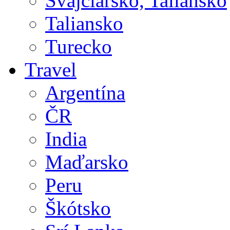
Švajčiarsko, Taliansko
Taliansko
Turecko
Travel
Argentína
ČR
India
Maďarsko
Peru
Škótsko