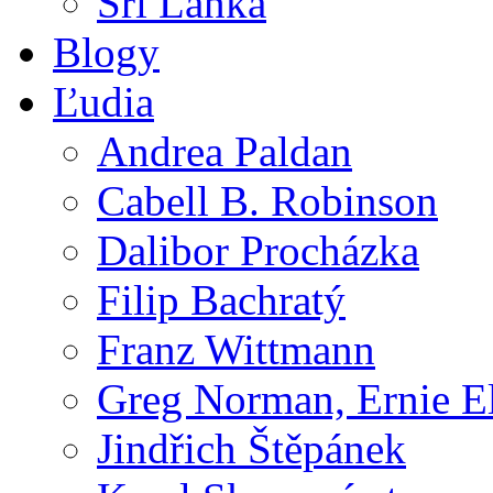
Srí Lanka
Blogy
Ľudia
Andrea Paldan
Cabell B. Robinson
Dalibor Procházka
Filip Bachratý
Franz Wittmann
Greg Norman, Ernie E
Jindřich Štěpánek