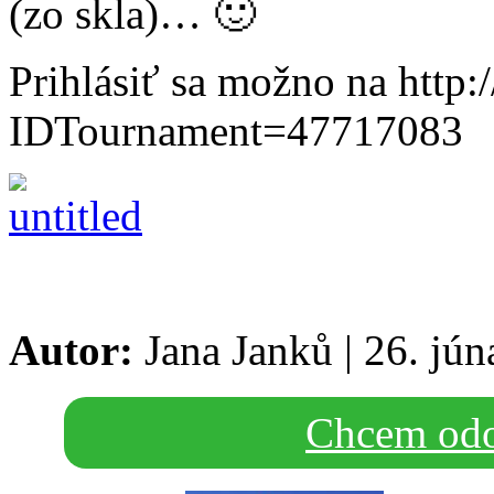
(zo skla)… 🙂
Prihlásiť sa možno na http:/
IDTournament=47717083
Autor:
Jana Janků
|
26. jún
Chcem odo