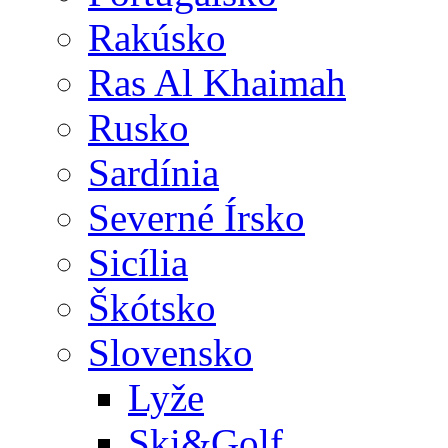
Rakúsko
Ras Al Khaimah
Rusko
Sardínia
Severné Írsko
Sicília
Škótsko
Slovensko
Lyže
Ski&Golf