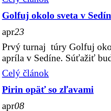
Golfuj okolo sveta v Sedí
apr
23
Prvý turnaj túry Golfuj oko
apríla v Sedíne. Súťažiť bu
Celý článok
Pirin opäť so zľavami
apr
08