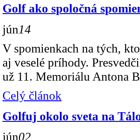
Golf ako spoločná spomie
jún
14
V spomienkach na tých, ktor
aj veselé príhody. Presvedči
už 11. Memoriálu Antona B
Celý článok
Golfuj okolo sveta na Tál
jún
02