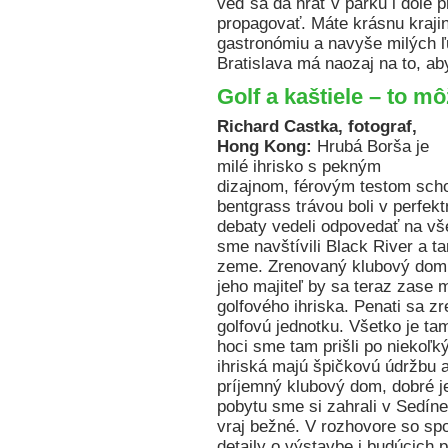
veď sa dá hrať v parku i dole 
propagovať. Máte krásnu krajin
gastronómiu a navyše milých ľ
Bratislava má naozaj na to, ab
Golf a kaštiele – to m
Richard Castka, fotograf,
Hong Kong:
Hrubá Borša je
milé ihrisko s pekným
dizajnom, férovým testom scho
bentgrass trávou boli v perfek
debaty vedeli odpovedať na vše
sme navštívili Black River a t
zeme. Zrenovaný klubový dom –
jeho majiteľ by sa teraz zase 
golfového ihriska. Penati sa 
golfovú jednotku. Všetko je t
hoci sme tam prišli po niekoľk
ihriská majú špičkovú údržbu a
príjemný klubový dom, dobré j
pobytu sme si zahrali v Sedíne.
vraj bežné. V rozhovore so sp
detaily o výstavbe i budúcich 