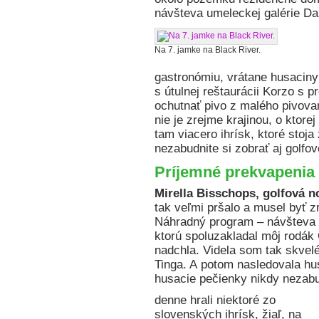
návšteva umeleckej galérie Da
Na 7. jamke na Black River.
gastronómiu, vrátane husaciny
s útulnej reštaurácii Korzo 
ochutnať pivo z malého pivovar
nie je zrejme krajinou, o ktorej
tam viacero ihrísk, ktoré stoj
nezabudnite si zobrať aj golfov
Príjemné prekvapenia
Mirella Bisschops, golfová n
tak veľmi pršalo a musel byť z
Náhradný program – návšteva 
ktorú spoluzakladal môj rodák
nadchla. Videla som tak skvel
Tinga. A potom nasledovala h
husacie pečienky nikdy neza
denne hrali niektoré zo
slovenských ihrísk, žiaľ, na