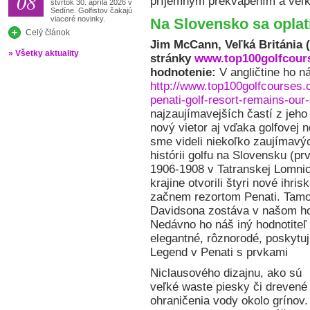
08
príjemným prekvapením a veľk
štvrtok 30. apríla 2026 v
Sedíne. Golfistov čakajú
viaceré novinky.
Na Slovensko sa oplatí
Celý článok
Jim McCann, Veľká Británia (
» Všetky aktuality
stránky
www.top100golfcour
hodnotenie:
V angličtine ho n
http://www.top100golfcourses.
penati-golf-resort-remains-our
najzaujímavejších častí z jeho
nový vietor aj vďaka golfovej
sme videli niekoľko zaujímavýc
histórii golfu na Slovensku (pr
1906-1908 v Tatranskej Lomnic
krajine otvorili štyri nové ihr
začnem rezortom Penati. Tamoj
Davidsona zostáva v našom ho
Nedávno ho náš iný hodnotiteľ 
elegantné, rôznorodé, poskyt
Legend v Penati s prvkami
Niclausového dizajnu, ako sú
veľké waste piesky či drevené
ohraničenia vody okolo grínov.