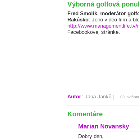
Výborná golfová ponu
Fred Smolik, moderátor golfov
Rakúsko:
Jeho video film a b
http://www.managementlife.tv
Facebookovej stránke.
Autor:
Jana Janků
|
08. októbr
Komentáre
Marian Novansky
Dobry den,