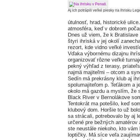
Aj ich potrápili veľké piesky na ihrisku Leg
útulnosť, hrad, historické uli
atmosféra, keď v dobrom počasí
Dnes už viem, že k Bratislave 
štyri ihriská v jej okolí zanec
rezort, kde vidno veľké invest
Vďaka výbornému dizajnu ihrí
organizovať rôzne veľké turnaj
pekný výhľad z terasy, priateľs
najmä majiteľmi – otcom a sy
Sedín má prekrásny klub aj ihr
spolumajiteľom p. Teťákom a je
okolo má gazdu a myslím, že s
Black River v Bernolákove som
Tentokrát ma potešilo, keď so
klubový dom. Horšie to už bolo
sa strácali, potrebovalo by aj l
určené pre bežných amatérov a 
ste neustále niekoho, kto vám 
loptičky. Má síce veľa zaujíma