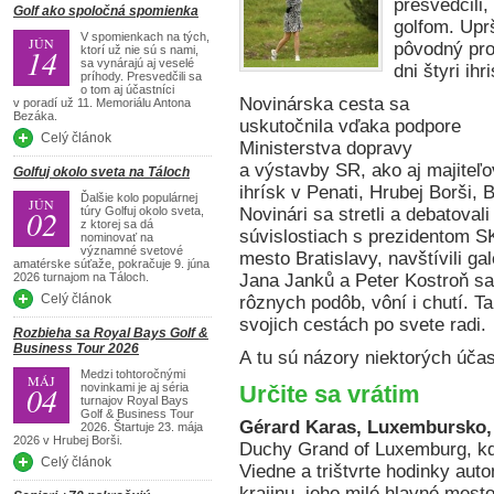
presvedčili, 
Golf ako spoločná spomienka
golfom. Upr
V spomienkach na tých,
JÚN
pôvodný pro
14
ktorí už nie sú s nami,
sa vynárajú aj veselé
dni štyri ihr
príhody. Presvedčili sa
o tom aj účastníci
Novinárska cesta sa
v poradí už 11. Memoriálu Antona
Bezáka.
uskutočnila vďaka podpore
Celý článok
Ministerstva dopravy
a výstavby SR, ako aj majiteľo
Golfuj okolo sveta na Táloch
ihrísk v Penati, Hrubej Borši, 
Ďalšie kolo populárnej
JÚN
02
túry Golfuj okolo sveta,
Novinári sa stretli a debatova
z ktorej sa dá
súvislostiach s prezidentom S
nominovať na
významné svetové
mesto Bratislavy, navštívili g
amatérske súťaže, pokračuje 9. júna
2026 turnajom na Táloch.
Jana Janků a Peter Kostroň sa
Celý článok
rôznych podôb, vôní i chutí. Tak 
svojich cestách po svete radi.
Rozbieha sa Royal Bays Golf &
Business Tour 2026
A tu sú názory niektorých účas
Medzi tohtoročnými
MÁJ
04
novinkami je aj séria
Určite sa vrátim
turnajov Royal Bays
Golf & Business Tour
Gérard Karas, Luxembursko, 
2026. Štartuje 23. mája
2026 v Hrubej Borši.
Duchy Grand of Luxemburg, kde
Celý článok
Viedne a trištvrte hodinky aut
krajinu, jeho milé hlavné mesto