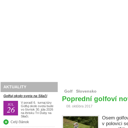
Domov
O nás
Golf
Lyže
Travel
AKTUALITY
Golf
Slovensko
Golfuj okolo sveta na Sliači
Poprední golfoví nov
V poradí 6. turnaj túry
JÚL
26
Golfuj okolo sveta bude
08. októbra 2017
vo štvrtok 30. júla 2026
na ihrisku Tri Duby na
Sliači.
Osem golfov
Celý článok
v polovici 