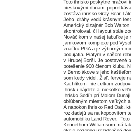
Toto ihrisko poskytne hráčovi
pieskovými dunami popretkávan
zostáva ihrisko Gray Bear Tál
Jeho dráhy vedú krásnym lesom
Americký dizajnér Bob Walton 
skontroloval, či layout stále
Nováčikom v našej tabuľke je r
jamkovom komplexe pod Vysok
značku PGA a je výborným mie
podujatia. Piatym v našom rebr
v Hrubej Borši. Je postavené 
potešenie 900 členom klubu. Na
v Bernolákove s jeho kaštieľom
som kedy videl. Žiaľ, ferveje 
Kachlíkom nie celkom zodpove
ihrisku nájdete aj niekoľko v
ihrisko Sedín pri Malom Dunaj
obľúbeným miestom veľkých am
A napokon ihrisko Red Oak, kt
rozkladajú sa na kopcovitom te
automobilku Land Rover. Toto
Kennethom Williamsom má taký
okolo pozemku rezidenčné dom