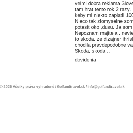
velmi dobra reklama Slov
tam hrat tento rok 2 razy
keby mi niekto zaplatil 10
Nieco tak zlomyselne som 
potesit oko ,dusu. Ja so
Nepoznam majitela , nevi
to skoda, ze dizajner ihr
chodila pravdepodobne vacs
Skoda, skoda…
dovidenia
© 2026 Všetky práva vyhradené /
Golfandtravel.sk
/
info@golfandtravel.sk