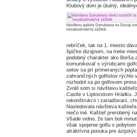
Klubový dom je útulný, ideáln
Návštevu galérie Danubiana na Dunaji ozna
nezabudnuteľný zážitok.
rebríček, tak na 1. miesto dáv
špičke dizajnom, na tretie mie
podobný charakter ako Borša a
komunikovať s výrobcami golfo
setov sa pri primeraných popl
zahraničných golfistov rýchlo
rozhodol sa po golfovom press 
Zvolil som si návštevu kaštie
Castle v Liptovskom Hrádku. Je
rekonštrukcii i zariaďovaní, ch
Nasledovala návšteva kaštieľa 
niečo iné. Kaštieľ prerobený na
Všade vidno, že tam boli minu
však spojenie golfu s pobytom
atraktívna ponuka pre ázijský