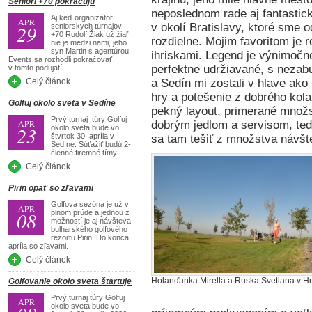
Seniori +70 pokračujú
neposlednom rade aj fantastické
Aj keď organizátor
APR
29
v okolí Bratislavy, ktoré sme o
seniorskych turnajov
+70 Rudolf Žiak už žiaľ
rozdielne. Mojim favoritom je r
nie je medzi nami, jeho
syn Martin s agentúrou
ihriskami. Legend je výnimočn
Events sa rozhodli pokračovať
perfektne udržiavané, s nezab
v tomto podujatí.
Celý článok
a Sedín mi zostali v hlave ak
hry a potešenie z dobrého kol
Golfuj okolo sveta v Sedíne
pekný layout, primerané množ
Prvý turnaj túry Golfuj
APR
dobrým jedlom a servisom, teda
23
okolo sveta bude vo
štvrtok 30. apríla v
sa tam tešiť z množstva návšt
Sedíne. Súťažiť budú 2-
členné firemné tímy.
Celý článok
Pirin opäť so zľavami
Golfová sezóna je už v
APR
08
plnom prúde a jednou z
možností je aj návšteva
bulharského golfového
rezortu Pirin. Do konca
apríla so zľavami.
Celý článok
Holanďanka Mirella a Ruska Svetlana v Hr
Golfovanie okolo sveta štartuje
Prvý turnaj túry Golfuj
APR
okolo sveta bude vo