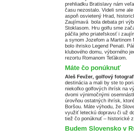
prehliadku Bratislavy nám veľa
času nezostalo. Videli sme ale
aspoň osvietený Hrad, histori
Zaujímavá bola debata pri vý
Stoklasom. Hru golfu sme začal
páčila jeho priateľskosť i zauj
a synom Jozefom a Martinom 
bolo ihrisko Legend Penati. Páč
klubového domu, výborného jed
rezortu Romanom Teťákom.
Máte čo ponúknuť
Aleš Fevžer, golfový fotograf
destinácia a mali by ste to por
niekoľko golfových ihrísk na v
dvomi výnimočnými osemnástka
úrovňou ostatných ihrísk, kto
Boršou. Máte výhodu, že Slove
využiť leteckú dopravu či už d
tiež čo ponúknuť – historické 
Budem Slovensko v R