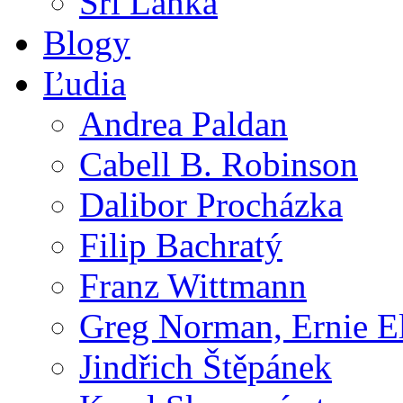
Srí Lanka
Blogy
Ľudia
Andrea Paldan
Cabell B. Robinson
Dalibor Procházka
Filip Bachratý
Franz Wittmann
Greg Norman, Ernie E
Jindřich Štěpánek