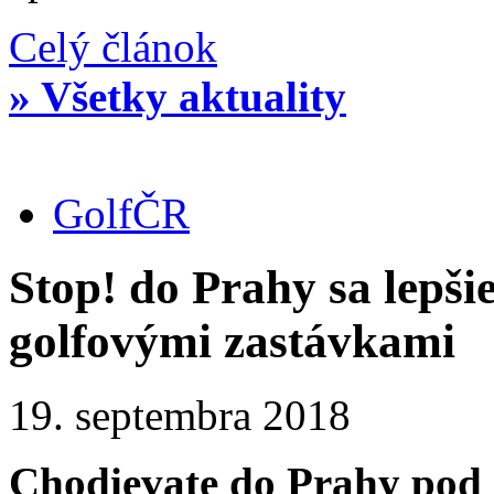
Celý článok
» Všetky aktuality
Golf
ČR
Stop! do Prahy sa lepš
golfovými zastávkami
19. septembra 2018
Chodievate do Prahy pod 