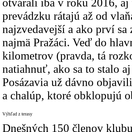
otvárali iba v roku 2016, aj
prevádzku rátajú až od vlaň
najzvedavejší a ako prví sa 
najmä Pražáci. Veď do hlav
kilometrov (pravda, tá roz
natiahnuť, ako sa to stalo a
Posázavia už dávno objavili
a chalúp, ktoré obklopujú o
Výhľad z terasy
Dnešných 150 členov klubu n