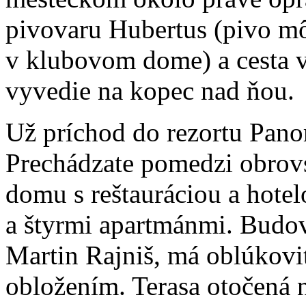
pivovaru Hubertus (pivo mô
v klubovom dome) a cesta v
vyvedie na kopec nad ňou.
Už príchod do rezortu Pan
Prechádzate pomedzi obrov
domu s reštauráciou a hote
a štyrmi apartmánmi. Budov
Martin Rajniš, má oblúkov
obložením. Terasa otočená 