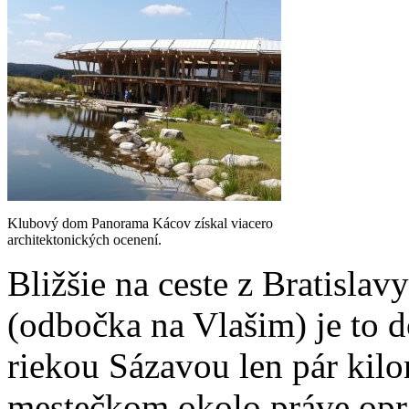
Klubový dom Panorama Kácov získal viacero
architektonických ocenení.
Bližšie na ceste z Bratisla
(odbočka na Vlašim) je to d
riekou Sázavou len pár kilo
mestečkom okolo práve op