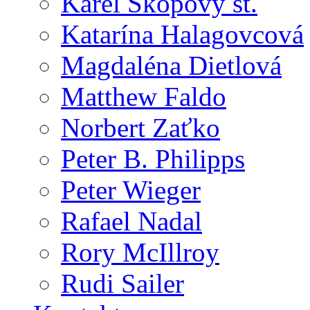
Karel Skopový st.
Katarína Halagovcová
Magdaléna Dietlová
Matthew Faldo
Norbert Zaťko
Peter B. Philipps
Peter Wieger
Rafael Nadal
Rory McIllroy
Rudi Sailer