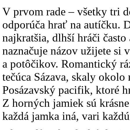
V prvom rade – všetky tri d
odporúča hrať na autíčku. D
najkratšia, dlhší hráči čast
naznačuje názov užijete si 
a potôčikov. Romantický rá
tečúca Sázava, skaly okolo 
Posázavský pacifik, ktoré h
Z horných jamiek sú krásne
každá jamka iná, vari každú