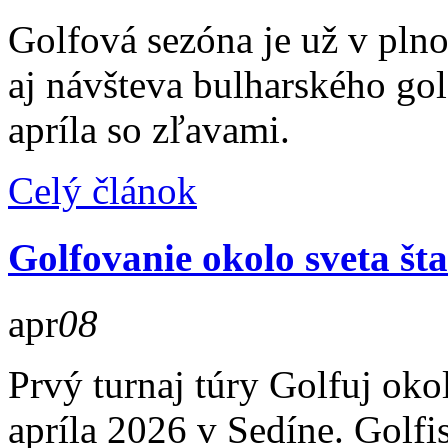
Golfová sezóna je už v pln
aj návšteva bulharského go
apríla so zľavami.
Celý článok
Golfovanie okolo sveta šta
apr
08
Prvý turnaj túry Golfuj oko
apríla 2026 v Sedíne. Golfi