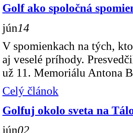
Golf ako spoločná spomie
jún
14
V spomienkach na tých, ktor
aj veselé príhody. Presvedči
už 11. Memoriálu Antona B
Celý článok
Golfuj okolo sveta na Tál
jún
02