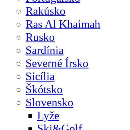
Rakúsko
Ras Al Khaimah
Rusko
Sardínia
Severné Írsko
Sicília
Škótsko
Slovensko
Lyže
Ski&Golf