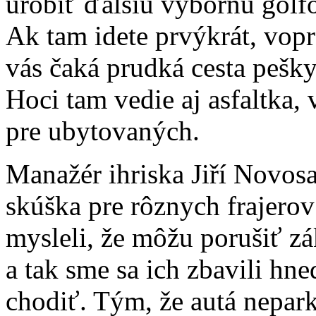
urobiť ďalšiu výbornú golfo
Ak tam idete prvýkrát, vop
vás čaká prudká cesta peš
Hoci tam vedie aj asfaltka, 
pre ubytovaných.
Manažér ihriska Jiří Novosa
skúška pre rôznych frajerov
mysleli, že môžu porušiť zá
a tak sme sa ich zbavili hne
chodiť. Tým, že autá nepark