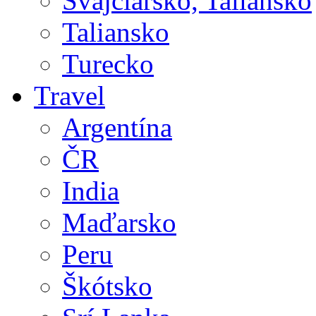
Švajčiarsko, Taliansko
Taliansko
Turecko
Travel
Argentína
ČR
India
Maďarsko
Peru
Škótsko