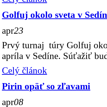
Golfuj okolo sveta v Sedí
apr
23
Prvý turnaj túry Golfuj oko
apríla v Sedíne. Súťažiť bu
Celý článok
Pirin opäť so zľavami
apr
08