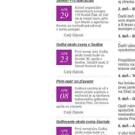
Seniori +70 pokračujú
aj zbierka
Aj keď organizátor
APR
2. deň – 
29
seniorskych turnajov
+70 Rudolf Žiak už žiaľ
Ďalší deň 
nie je medzi nami, jeho
som doplni
syn Martin s agentúrou
a B texas 
Events sa rozhodli pokračovať
levickým r
v tomto podujatí.
Celý článok
3.
deň – B
Golfuj okolo sveta v Sedíne
Ďalší výbo
vysokohor
Prvý turnaj túry Golfuj
APR
23
okolo sveta bude vo
štvrtok 30. apríla v
Pospíšilom
Sedíne. Súťažiť budú 2-
remízu na
členné firemné tímy.
krásne vid
Celý článok
4. deň – T
Pirin opäť so zľavami
Na ihrisku
prvej jamk
Golfová sezóna je už v
APR
na Sliač z
08
plnom prúde a jednou z
možností je aj návšteva
5. deň – 
bulharského golfového
rezortu Pirin. Do konca
Opäť nám p
apríla so zľavami.
spoločník
Celý článok
medveďom”.
okolia Pri
Golfovanie okolo sveta štartuje
6. deň – 
Prvý turnaj túry Golfuj
APR
okolo sveta bude vo
V obci Ko