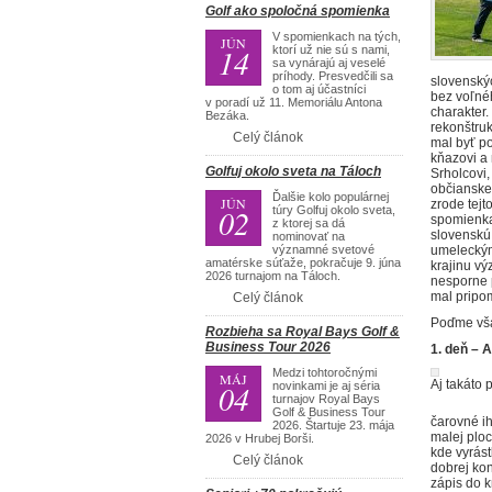
Golf ako spoločná spomienka
V spomienkach na tých,
JÚN
14
ktorí už nie sú s nami,
sa vynárajú aj veselé
príhody. Presvedčili sa
slovenský
o tom aj účastníci
bez voľnéh
v poradí už 11. Memoriálu Antona
charakter
Bezáka.
rekonštruk
Celý článok
mal byť p
kňazovi a
Golfuj okolo sveta na Táloch
Srholcovi
občianskeh
Ďalšie kolo populárnej
JÚN
zrode tejt
02
túry Golfuj okolo sveta,
spomienka 
z ktorej sa dá
slovenskú
nominovať na
významné svetové
umeleckými
amatérske súťaže, pokračuje 9. júna
krajinu v
2026 turnajom na Táloch.
nesporne 
mal pripo
Celý článok
Poďme však
Rozbieha sa Royal Bays Golf &
Business Tour 2026
1. deň – 
Medzi tohtoročnými
MÁJ
Aj takáto 
04
novinkami je aj séria
turnajov Royal Bays
Golf & Business Tour
čarovné ih
2026. Štartuje 23. mája
malej ploc
2026 v Hrubej Borši.
kde vyrás
Celý článok
dobrej kon
zápis do k