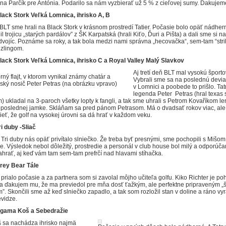
 na Parčík pre Antónia. Podarilo sa nám vyzbierať už 5 % z cieľovej sumy. Ďakujem
Black Stork Veľká Lomnica, ihrisko A, B
BLT sme hrali na Black Stork v krásnom prostredí Tatier. Počasie bolo opäť nádhern
l trojicu „starých pardálov” z ŠK Karpatská (hrali Kiťo, Ďuri a Pišta) a dali sme si na
dvojíc. Poznáme sa roky, a tak bola medzi nami správna „hecovačka“, sem-tam “stri
izlingom.
lack Stork Veľká Lomnica, ihrisko C a Royal Valley Malý Slavkov
Aj tretí deň BLT mal vysokú šport
rný flajt, v ktorom vynikal známy chatár a
Vybrali sme sa na poslednú devia
ský nosič Peter Petras (na obrázku vpravo)
v Lomnici a poobede to prišlo. Ta
legenda Peter Petras (hral texas
) ukladal na 3-paroch všetky lopty k fangli, a tak sme uhrali s Petrom Kovaříkom le
 poslednej jamke. Skláňam sa pred pánom Petrasom. Má o dvadsať rokov viac, ale
ieť, že golf na vysokej úrovni sa dá hrať v každom veku.
ri duby -Sliač
 Tri duby nás opäť privítalo slniečko. Že treba byť presnými, sme pochopili s Mišo
e. Výsledok nebol dôležitý, prostredie a personál v club house bol milý a odporúča
ahrať, aj keď vám tam sem-tam prefrčí nad hlavami stíhačka.
Grey Bear Tále
rialo počasie a za partnera som si zavolal môjho učiteľa golfu. Kiko Richter je p
 a ďakujem mu, že ma previedol pre mňa dosť ťažkým, ale perfektne pripraveným 
 Skončili sme až keď slniečko zapadlo, a tak som rozložil stan v doline a ráno vyr
evidze.
Agama Koš a Sebedražie
š sa nachádza ihrisko najmä