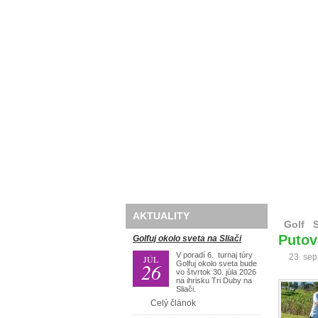
Domov
O nás
Golf
AKTUALITY
Golf
Putov
Golfuj okolo sveta na Sliači
V poradí 6. turnaj túry
23. se
JÚL
26
Golfuj okolo sveta bude
vo štvrtok 30. júla 2026
na ihrisku Tri Duby na
Sliači.
Celý článok