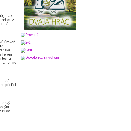
e!
é, a tak
 ihrisku A
hnutá”
ovú úroveň.
tku
transká
 s Ferom
n tesnú
 na ňom je
m hneď na
me prísť si
ohodový
„šedým
azil do