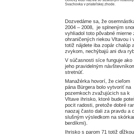
Golfový klub nažíva so susedným hotelo
Svachovka v priateľskej zhode.
Dozvedáme sa, že osemnástka,
2004 – 2008, je splneným sno
vyhliadol toto pôvabné mierne
ohraničených riekou Vltavou i 
totiž nájdete iba zopár chalú
zvykom, nechýbajú ani dva ryb
V súčasnosti síce funguje ako 
jeho pravidelným návštevníko
stretnúť.
Manažérka hovorí, že cieľom
pána Bürgera bolo vytvoriť na
pozemkoch zvažujúcich sa k
Vltave ihrisko, ktoré bude pot
pocit radosti, pretože dobré ra
naozaj často dali za pravdu a 
slušným výsledkom na skórkar
berdíkmi).
Ihrisko s parom 71 totiž dĺžkou