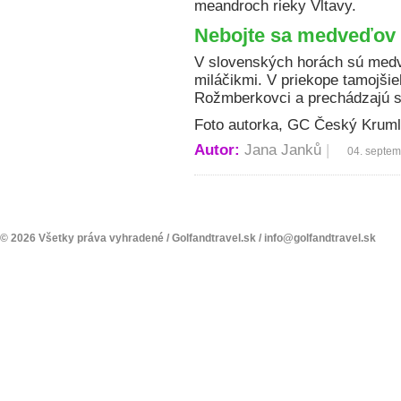
meandroch rieky Vltavy.
Nebojte sa medveďov
V slovenských horách sú med
miláčikmi. V priekope tamojši
Rožmberkovci a prechádzajú s
Foto autorka, GC Český Krum
Autor:
Jana Janků
|
04. septe
© 2026 Všetky práva vyhradené /
Golfandtravel.sk
/
info@golfandtravel.sk