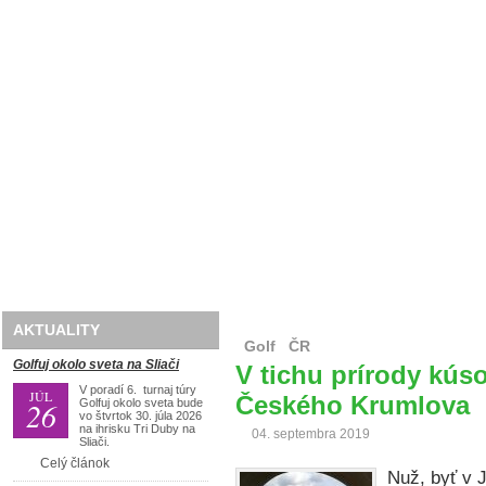
Domov
O nás
Golf
Lyže
Travel
AKTUALITY
Golf
ČR
Golfuj okolo sveta na Sliači
V tichu prírody kús
V poradí 6. turnaj túry
JÚL
Českého Krumlova
26
Golfuj okolo sveta bude
vo štvrtok 30. júla 2026
na ihrisku Tri Duby na
04. septembra 2019
Sliači.
Celý článok
Nuž, byť v 