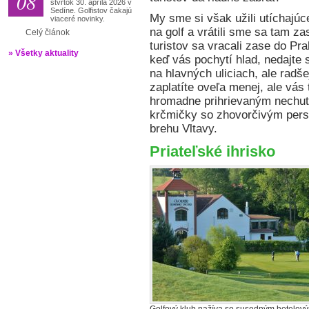
08
štvrtok 30. apríla 2026 v
Sedíne. Golfistov čakajú
My sme si však užili utíchajú
viaceré novinky.
na golf a vrátili sme sa tam 
Celý článok
turistov sa vracali zase do Prah
» Všetky aktuality
keď vás pochytí hlad, nedajte 
na hlavných uliciach, ale radše
zaplatíte oveľa menej, ale vá
hromadne prihrievaným nechut
krčmičky so zhovorčivým pers
brehu Vltavy.
Priateľské ihrisko