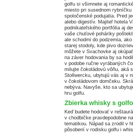
golfu si všimnete aj romantick
miesto pri susednom rybníčku 
spoločenské podujatia. Pred j
alebo digestív. Majiteľ hotela 
podnikateľského portfólia aj de
vaše chuťové poháriky poštekli
ale schodmi do podzemia, ako
starej stodoly, kde pivo dozrie
môžete v Svachovke aj okúpať 
na záver hodovania by sa hodi
v podobe ručne vyrábaných čok
milujte čokoládovú vôňu, aká sa
Stollwercku, ubytujú vás aj v n
v čokoládovom domčeku. Skrát
nebýva. Navyše, kto sa ubyt
hru golfu.
Zbierka whisky s golf
Keď budete hodovať v reštaurác
v chodbičke pravdepodobne naj
tematikou. Nápad sa zrodil v h
pôsobení v rodisku golfu i whis