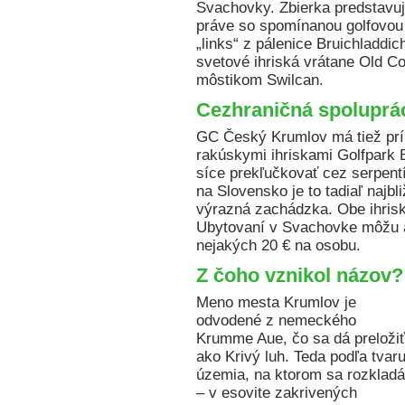
Svachovky. Zbierka predstavuje
práve so spomínanou golfovou 
„links“ z pálenice Bruichladdi
svetové ihriská vrátane Old C
môstikom Swilcan.
Cezhraničná spoluprá
GC Český Krumlov má tiež prí
rakúskymi ihriskami Golfpark 
síce prekľučkovať cez serpent
na Slovensko je to tadiaľ najbli
výrazná zachádzka. Obe ihrisk
Ubytovaní v Svachovke môžu ak
nejakých 20 € na osobu.
Z čoho vznikol názov?
Meno mesta Krumlov je
odvodené z nemeckého
Krumme Aue, čo sa dá preložiť
ako Krivý luh. Teda podľa tvar
územia, na ktorom sa rozkladá
– v esovite zakrivených