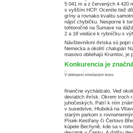
5 041 m a z červených 4 420 m –
s vyšším HCP. Oceníte tiež dô
gríny a rovnako kvalitu samot
nájsť chybičku. Nesporne k tom
tohtoročné na Šumave na dážď v
2 a 18 vedúce k rybníčku s vý
Návštevníkmi ihriska sú popri
Nemecka a okolití chalupári hl
masovo obliehajú Krumlov, je 
Konkurencia je značn
V obklopení zmiešaných lesov.
finančne vychádzalo. Veď okoli
deviatich ihrísk. Okrem troch
juhočeských. Patrí k ním zn
v susedstve, Hluboká na Vlta
starým parkom s rovnomenným
Písek-Kestřany či Čertovo Bře
kúpele Bechyně, kde sa v roman
deviatok v Česku. A ďalšiu dev