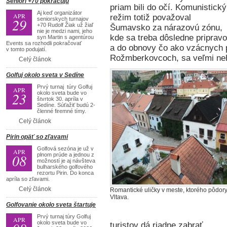
Seniori +70 pokračujú
priam bili do očí. Komunistický
Aj keď organizátor
APR
režim totiž považoval
29
seniorskych turnajov
+70 Rudolf Žiak už žiaľ
Šumavsko za nárazovú zónu,
nie je medzi nami, jeho
kde sa treba dôsledne pripravo
syn Martin s agentúrou
Events sa rozhodli pokračovať
a do obnovy čo ako vzácnych p
v tomto podujatí.
Rožmberkovcoch, sa veľmi neh
Celý článok
Golfuj okolo sveta v Sedíne
Prvý turnaj túry Golfuj
APR
23
okolo sveta bude vo
štvrtok 30. apríla v
Sedíne. Súťažiť budú 2-
členné firemné tímy.
Celý článok
Pirin opäť so zľavami
Golfová sezóna je už v
APR
08
plnom prúde a jednou z
možností je aj návšteva
bulharského golfového
rezortu Pirin. Do konca
apríla so zľavami.
Celý článok
Romantické uličky v meste, ktorého pôdorys
Vltava.
Golfovanie okolo sveta štartuje
Prvý turnaj túry Golfuj
APR
okolo sveta bude vo
turistov dá riadne zabrať.