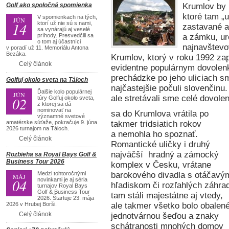
Golf ako spoločná spomienka
Krumlov by b
ktoré tam „u
V spomienkach na tých,
JÚN
14
ktorí už nie sú s nami,
zastavané a
sa vynárajú aj veselé
príhody. Presvedčili sa
a zámku, ur
o tom aj účastníci
najnavštevo
v poradí už 11. Memoriálu Antona
Bezáka.
Krumlov, ktorý v roku 1992 z
Celý článok
evidentne populárnym dovolenk
prechádzke po jeho uliciach sm
Golfuj okolo sveta na Táloch
najčastejšie počuli slovenčinu.
Ďalšie kolo populárnej
JÚN
ale stretávali sme celé dovole
02
túry Golfuj okolo sveta,
z ktorej sa dá
nominovať na
sa do Krumlova vrátila po
významné svetové
amatérske súťaže, pokračuje 9. júna
takmer tridsiatich rokov
2026 turnajom na Táloch.
a nemohla ho spoznať.
Celý článok
Romantické uličky i druhý
najväčší hradný a zámocký
Rozbieha sa Royal Bays Golf &
Business Tour 2026
komplex v Česku, vrátane
Medzi tohtoročnými
barokového divadla s otáčavý
MÁJ
04
novinkami je aj séria
hľadiskom či rozľahlých záhra
turnajov Royal Bays
Golf & Business Tour
tam stáli majestátne aj vtedy,
2026. Štartuje 23. mája
2026 v Hrubej Borši.
ale takmer všetko bolo obalen
Celý článok
jednotvárnou šeďou a znaky
schátranosti mnohých domov