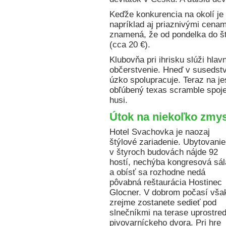
Keďže konkurencia na okolí je v
napríklad aj priaznivými cenam
znamená, že od pondelka do št
(cca 20 €).
Klubovňa pri ihrisku slúži hla
občerstvenie. Hneď v susedstve
úzko spolupracuje. Teraz na je
obľúbený texas scramble spoj
husi.
Útok na niekoľko zmy
Hotel Svachovka je naozaj
štýlové zariadenie. Ubytovanie
v štyroch budovách nájde 92
hostí, nechýba kongresová sál
a obísť sa rozhodne nedá
pôvabná reštaurácia Hostinec
Glocner. V dobrom počasí vša
zrejme zostanete sedieť pod
slnečníkmi na terase uprostre
pivovarníckeho dvora. Pri hre