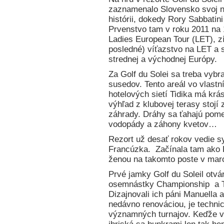
zaznamenalo Slovensko svoj n
histórii, dokedy Rory Sabbatin
Prvenstvo tam v roku 2011 na 
Ladies European Tour (LET), zí
posledné) víťazstvo na LET a 
strednej a východnej Európy.
Za Golf du Solei sa treba vybr
susedov. Tento areál vo vlast
hotelových sietí Tidika má kr
výhľad z klubovej terasy stojí 
záhrady. Dráhy sa ťahajú pome
vodopády a záhony kvetov…
Rezort už desať rokov vedie 
Francúzka. Začínala tam ako P
ženou na takomto poste v mar
Prvé jamky Golf du Soleil otvá
osemnástky Championship a Tid
Dizajnovali ich páni Manuella a
nedávno renováciou, je technic
významných turnajov. Keďže v t