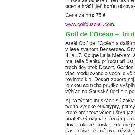
ihriská sa bunkrami len tak h
ocenia hráči tieň korún obrov
Cena za hru: 75 €
www.golfdusoleil.com
.
Golf de l´Océan – tri 
Areál Golf de l´Océan s ďalším
v lese zvanom Bensergao. Otvá
II. a 17. Coupe Lalla Meryem. A
majitelia členitú prírodu pri ú
troch deviatok Desert, Garden 
viac modulované a voda je včl
rovinatejšia. Desert zaberá n
jamkou sa treba prudko vyšplh
výhľad na Sousské údolie a poh
Aj na týchto ihriskách sú zákl
tvoria vysoké eukalypty, palm
ktoré architekt včlenil štyri ja
priateľský najmä k ženám) a d
dovolenkové ihrisko, kde nie je
čase našej februárovej návšte