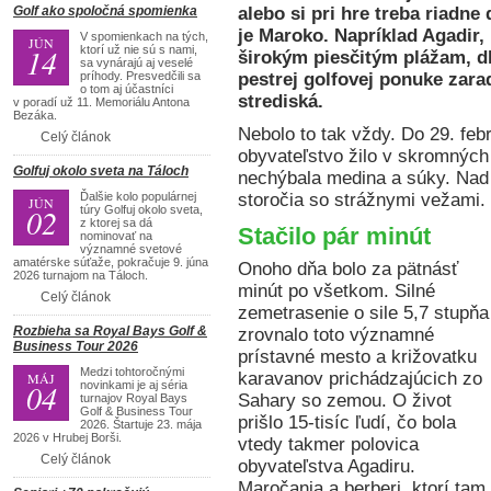
Golf ako spoločná spomienka
alebo si pri hre treba riadne
je Maroko. Napríklad Agadir, 
V spomienkach na tých,
JÚN
14
ktorí už nie sú s nami,
širokým piesčitým plážam, d
sa vynárajú aj veselé
príhody. Presvedčili sa
pestrej golfovej ponuke zara
o tom aj účastníci
strediská.
v poradí už 11. Memoriálu Antona
Bezáka.
Nebolo to tak vždy. Do 29. fe
Celý článok
obyvateľstvo žilo v skromnýc
Golfuj okolo sveta na Táloch
nechýbala medina a súky. Nad
Ďalšie kolo populárnej
storočia so strážnymi vežami.
JÚN
02
túry Golfuj okolo sveta,
z ktorej sa dá
Stačilo pár minút
nominovať na
významné svetové
amatérske súťaže, pokračuje 9. júna
Onoho dňa bolo za pätnásť
2026 turnajom na Táloch.
minút po všetkom. Silné
Celý článok
zemetrasenie o sile 5,7 stupňa
Rozbieha sa Royal Bays Golf &
zrovnalo toto významné
Business Tour 2026
prístavné mesto a križovatku
Medzi tohtoročnými
karavanov prichádzajúcich zo
MÁJ
04
novinkami je aj séria
Sahary so zemou. O život
turnajov Royal Bays
Golf & Business Tour
prišlo 15-tisíc ľudí, čo bola
2026. Štartuje 23. mája
2026 v Hrubej Borši.
vtedy takmer polovica
Celý článok
obyvateľstva Agadiru.
Maročania a berberi, ktorí tam