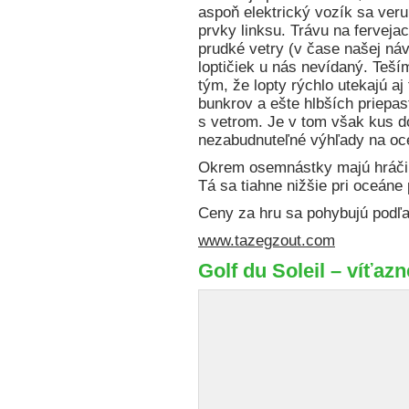
aspoň elektrický vozík sa veru
prvky linksu. Trávu na ferveja
prudké vetry (v čase našej náv
loptičiek u nás nevídaný. Teší
tým, že lopty rýchlo utekajú a
bunkrov a ešte hlbších priepas
s vetrom. Je v tom však kus d
nezabudnuteľné výhľady na oc
Okrem osemnástky majú hráči k
Tá sa tiahne nižšie pri oceán
Ceny za hru sa pohybujú podľa
www.tazegzout.com
Golf du Soleil – víťaz