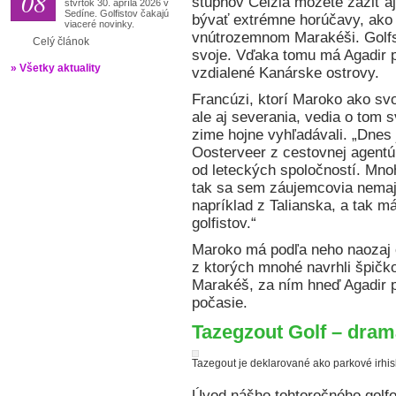
08
stupňov Celzia môžete zažiť aj
štvrtok 30. apríla 2026 v
Sedíne. Golfistov čakajú
bývať extrémne horúčavy, ako 
viaceré novinky.
vnútrozemnom Marakéši. Golfs
Celý článok
svoje. Vďaka tomu má Agadir p
» Všetky aktuality
vzdialené Kanárske ostrovy.
Francúzi, ktorí Maroko ako svo
ale aj severania, vedia o tom s
zime hojne vyhľadávali. „Dnes 
Oosterveer z cestovnej agentú
od leteckých spoločností. Mno
tak sa sem záujemcovia nemajú 
napríklad z Talianska, a tak 
golfistov.“
Maroko má podľa neho naozaj č
z ktorých mnohé navrhli špičko
Marakéš, za ním hneď Agadir pr
počasie.
Tazegzout Golf – dram
Tazegout je deklarované ako parkové irhisk
Úvod nášho tohtoročného golfo