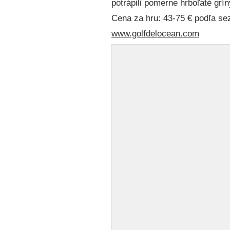
potrápili pomerne hrboľaté grín
Cena za hru: 43-75 € podľa se
www.golfdelocean.com