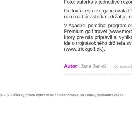
Foto: autorka a jednotlivé rezo
Golfovú cestu zorganizovala CK
ruku nad účastníkmi držal jej m
V Agadire pomáhal program or
Premium golf travel (www.mor
ktorý pre nás pripravil aj vyn
ide o trojnásobného držiteľa s
(www.trickgolf.dk).
Autor:
Jana Janků
|
06. marca
© 2026 Všetky práva vyhradené /
Golfandtravel.sk
/
info@golfandtravel.sk