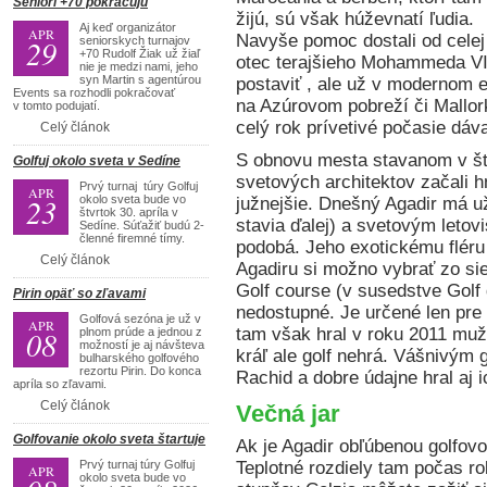
Seniori +70 pokračujú
žijú, sú však húževnatí ľudia.
Aj keď organizátor
APR
Navyše pomoc dostali od celej 
29
seniorskych turnajov
+70 Rudolf Žiak už žiaľ
otec terajšieho Mohammeda VI.
nie je medzi nami, jeho
syn Martin s agentúrou
postaviť , ale už v modernom e
Events sa rozhodli pokračovať
na Azúrovom pobreží či Mallork
v tomto podujatí.
celý rok prívetivé počasie dáv
Celý článok
S obnovu mesta stavanom v št
Golfuj okolo sveta v Sedíne
svetových architektov začali 
Prvý turnaj túry Golfuj
APR
23
okolo sveta bude vo
južnejšie. Dnešný Agadir má u
štvrtok 30. apríla v
stavia ďalej) a svetovým leto
Sedíne. Súťažiť budú 2-
členné firemné tímy.
podobá. Jeho exotickému fléru 
Celý článok
Agadiru si možno vybrať zo si
Golf course (v susedstve Golf 
Pirin opäť so zľavami
nedostupné. Je určené len pre 
Golfová sezóna je už v
APR
08
tam však hral v roku 2011 mužs
plnom prúde a jednou z
možností je aj návšteva
kráľ ale golf nehrá. Vášnivým g
bulharského golfového
rezortu Pirin. Do konca
Rachid a dobre údajne hral aj i
apríla so zľavami.
Celý článok
Večná jar
Golfovanie okolo sveta štartuje
Ak je Agadir obľúbenou golfovou
Prvý turnaj túry Golfuj
Teplotné rozdiely tam počas r
APR
okolo sveta bude vo