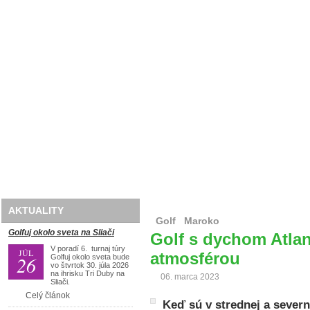
Domov
O nás
Golf
Lyže
Travel
AKTUALITY
Golf
Maroko
Golfuj okolo sveta na Sliači
Golf s dychom Atlan
V poradí 6. turnaj túry
JÚL
atmosférou
26
Golfuj okolo sveta bude
vo štvrtok 30. júla 2026
na ihrisku Tri Duby na
06. marca 2023
Sliači.
Celý článok
Keď sú v strednej a sever