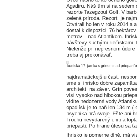
Agadiru. Náš tím si na sedem d
rezorte Tazegzout Golf. V ba
zelená príroda. Rezort je najm
Otvárali ho len v roku 2014 a a
dostal k dispozícii 76 hektáro
metrov – nad Atlantikom. Ihris
návštevy suchými riečiskami. H
Nielenže pri nepresnom údere ľ
treba aj prekonávať.
Ikonická 17. jamka s grínom nad priepasťo
najdramatickejšiu časť, nespor
sme si ihrisko dobre zapamätali
architekt na záver. Grín poves
visí vysoko nad hlbokou priep
vidíte nedozerné vody Atlantik
opadlísk je to naň len 134 m 
psychika hrá svoje. Ešte ani 
Trochu nevydarený chip a lopt
priepasti. Po hrane útesu sa ťa
Ihrisko je pomerne dlhé, má v