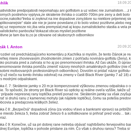
hlik
18.09.20
ativisticke predpojatosti nepomahaju ani golfistom a uz vobec nie zurnalistom….z 
ornych postrehov vyplyva,ze skratenie ihriska o cca600-700m pre zeny a deti bolo
tocne,nakolko“treba si zvyknut na ine dopadove zony,ktore su niektore prijemnej sie
plikovanejsie“ stale ale nie je jasne povedane,ci to bolo vobez pozitivne,alebo ne
lej uz nepomoze nic,iba vela premyslat,mat aj kopu zurnalistickeho stastia a vela p
nalistickeho panbozka“dokazat obcas mysliet pozitivne
itivne je tam iba to,co je citovane od skutocnych odbornikov
ák I. Anton
20.09.20
rozdiel od predchádzajúceho komentáru p.Kachlíka si myslím, že tento článok je r
veľkej miere zhovievavým zhodnotením zmien z pohľadu novinára-golfistu (ženy), k
isko poznala pred a zahrala si ho aj po prenormovaní ihriska. Až čas ukáže, či úpra
renormovanie ihriska pomôžu zmeniť názory mnohých amatérskych golfistov (nie r
sobmi motivovaných profesionálnych odborníkov). Dovolím si pridať názor golfist
orý už niečo na tomto ihrisku odohral) na zmeny v časti Black River (jamky 7 až 18)
é s modrými odpaliskami.
ka č. 7: Skrátenie jamky o 20 m je kompenzované výškovou zmenou odpaliska o c
ie. To spôsobí, že stromy pri Black River sú opticky aj reálne oveľa vyššie, takže už
v prípade nepresnej rany loptička preletí ponad ne. Skrátením jamky sa však zvyšu
rať si druhú ranu z kamennej mohyly (ak nájdete loptičku), čomu sa potešia predo
obcovia a predajcovia krátkych želiez.
ka č 8: „Bezpečná“ dopadová zóna (za vodou vľavo a bankrami vpravo) sa priblížil
že miesto železa 5, treba zobrať železo 6 a sofistikovane si prihrať pred vodu… tak
eraz.
ka č 9: Konečne, už sa pri dobrej rane netreba obávať najhlbšieho fervejového ba
ednej Európe, loptička v pohode pristane za ním. Čo však s druhou ranou? Treba si 