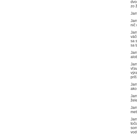
dvo
zo 
Jam
Jam
nič
Jam
väč
sa 
sa 
Jam
alo
Jam
vľa
výr
prí
Jam
ako
Jam
žel
Jam
met
Jam
toč
som
vo