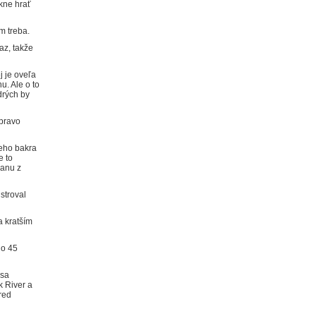
kne hrať
m treba.
az, takže
j je oveľa
u. Ale o to
drých by
vpravo
ieho bakra
e to
ranu z
stroval
a kratším
 o 45
 sa
k River a
red