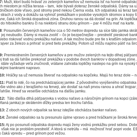
7:
Muži, ktorí budú hrávať zo zelených kameňov už nemusia ísť na horné odpalisk
Ich miestom je nižšia terasa – tam, kde bývali doteraz ženské odpaliská. Dámy sa 
dníčkom dole vľavo, pod stromy pred riekou Čierna voda. Ich odpaliská sú teraz ta
 strach z vody a dokážu sa vyhnúť prekážkam v podobe vysokých stromov a kopy š
ane, čaká ich široká dopadová zóna. Druhou ranou sa dá dostať na grín. Ak loptičk
do hlbokého bankru či na niektorú stranu dolu grínom – par 4 môžu mať na karte.
8
: Posunutím červených kameňov cca o 50 metrov dopredu sa síce táto jamka skráti
 jej neubudlo. Dámy si musia zvoliť – čo je bezpečnejšie – prestreliť pieskové ban
alebo riskovať vodnú prekážku naľavo. A tak možno bude pre tie s kratším odpalom
ajver za železo a prihrať si pred tieto prekážky. Potom už môžu naplno páliť na širo
9:
Premiestnením červených kameňov a pre mužov zelených na tejto dlhej päťparo
j trati sa dá ľahšie prekonať prekážka v podobe dvoch bankrov v dopadovej zóne. A
 stále vyžaduje veľa zručnosti, vrátane zahratia loptičky naslepo na grín na vysoký
bokými bankrami napravo.
10:
Hráčky sa už nemusia štverať na odpalisko na kopčeku. Majú ho teraz dole – na
11:
Platí to isté, čo na predchádzajúcej jamke. Z pôvodného vyvýšeného odpaliska 
pšie vidno ako z terajšieho na ferveji, ale dostať sa naň prvou ranou a uhrať trojpar 
ľahšie. Hneď sa veselšie odchádza na ďalšiu jamku.
12:
Táto ďalšia dlhá päťparovka s vodou naľavo a náročným grínom na kopci (zálež
ŕtaná jamka) je skrátením dĺžky predsa len trochu ľahšia.
13:
Z oboch nových odpalísk sa teraz istejšie obchádza banker naľavo.
 14:
Ženské odpalisko sa tu presunulo úplne vpravo a pred hráčkami je široká ferve
15:
Aj po posunutí odpaliska dopredu majú ženy vodnú prekážku pred sebou. Dob
 však nie je problém prestreliť. A ktorá si netrúfa – má možnosť hrať popri vode. E
ak čaká vpredu – pred grínom pod vežou.