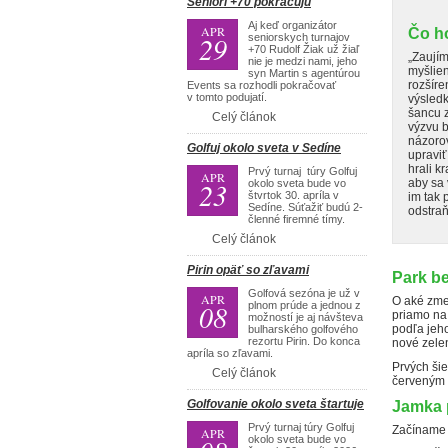
Seniori +70 pokračujú
Aj keď organizátor
APR
Čo h
29
seniorskych turnajov
+70 Rudolf Žiak už žiaľ
„Zaujím
nie je medzi nami, jeho
myšlien
syn Martin s agentúrou
rozšíre
Events sa rozhodli pokračovať
v tomto podujatí.
výsledk
šancu z
Celý článok
výzvu b
názorov
Golfuj okolo sveta v Sedíne
upraviť
hrali k
Prvý turnaj túry Golfuj
APR
23
aby sa 
okolo sveta bude vo
štvrtok 30. apríla v
im tak 
Sedíne. Súťažiť budú 2-
odstraň
členné firemné tímy.
Celý článok
Pirin opäť so zľavami
Park b
Golfová sezóna je už v
APR
O aké zmen
08
plnom prúde a jednou z
priamo na 
možností je aj návšteva
podľa jeho
bulharského golfového
rezortu Pirin. Do konca
nové zele
apríla so zľavami.
Prvých šie
Celý článok
červeným 
Golfovanie okolo sveta štartuje
Jamka 
Prvý turnaj túry Golfuj
Začíname 
APR
okolo sveta bude vo