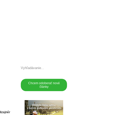
akt
Chcem odoberať nové
články
dizajnér