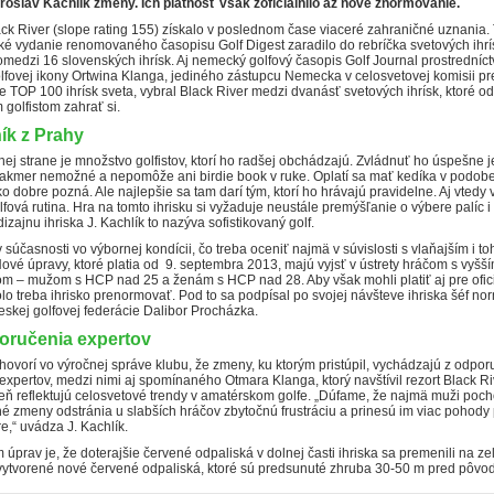
aroslav Kachlík zmeny. Ich platnosť však zoficiálnilo až nové znormovanie.
ack River (slope rating 155)
získalo
v poslednom čase viaceré zahraničné uznania. 
ké vydanie renomovaného časopisu Golf Digest zaradilo do rebríčka svetových ihrí
medzi 16 slovenských ihrísk. Aj nemecký golfový časopis Golf Journal prostredníc
lfovej ikony Ortwina Klanga, jediného zástupcu Nemecka v celosvetovej komisii pr
 TOP 100 ihrísk sveta, vybral Black River medzi dvanásť svetových ihrísk, ktoré o
golfistom zahrať si.
ík z Prahy
ej strane je množstvo golfistov, ktorí ho radšej obchádzajú. Zvládnuť ho úspešne je
takmer nemožné a nepomôže ani birdie book v ruke. Oplatí sa mať kedíka v podobe
sko dobre pozná. Ale najlepšie sa tam darí tým, ktorí ho hrávajú pravidelne. Aj vtedy 
lfová rutina. Hra na tomto ihrisku si vyžaduje neustále premýšľanie o výbere palíc i 
dizajnu ihriska J. Kachlík to nazýva sofistikovaný golf.
 v súčasnosti vo výbornej kondícii, čo treba oceniť najmä v súvislosti s vlaňajším i 
vé úpravy, ktoré platia od 9. septembra 2013, majú vyjsť v ústrety hráčom s vyšš
m – mužom s HCP nad 25 a ženám s HCP nad 28. Aby však mohli platiť aj pre ofic
olo treba ihrisko prenormovať. Pod to sa podpísal po svojej návšteve ihriska šéf n
skej golfovej federácie Dalibor Procházka.
oručenia expertov
 hovorí vo výročnej správe klubu, že zmeny, ku ktorým pristúpil, vychádzajú z odpor
expertov, medzi nimi aj spomínaného Otmara Klanga, ktorý navštívil rezort Black R
eň reflektujú celosvetové trendy v amatérskom golfe. „Dúfame, že najmä muži poch
 zmeny odstránia u slabších hráčov zbytočnú frustráciu a prinesú im viac pohody 
re,“ uvádza J. Kachlík.
úprav je, že doterajšie červené odpaliská v dolnej časti ihriska sa premenili na ze
 vytvorené nové červené odpaliská, ktoré sú predsunuté zhruba 30-50 m pred pôvo