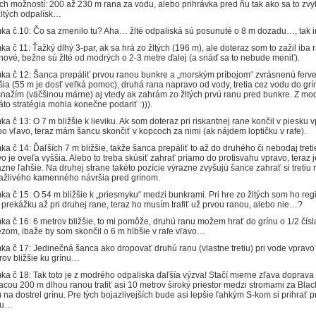
ch možností: 200 až 230 m rana za vodu, alebo prihrávka pred ňu tak ako sa to zvy
žltých odpalísk…
ka č.10: Čo sa zmenilo tu? Aha… žlté odpaliská sú posunuté o 8 m dozadu…, tak i
ka č 11: Ťažký dlhý 3-par, ak sa hrá zo žltých (196 m), ale doteraz som to zažil iba r
 nové, bežne sú žlté od modrých o 2-3 metre ďalej (a snáď sa to nebude meniť).
ka č 12: Šanca prepáliť prvou ranou bunkre a „morským príbojom“ zvrásnenú ferve
šia (55 m je dosť veľká pomoc), druhá rana napravo od vody, tretia cez vodu do grín
snažím (väčšinou márne) aj vtedy ak zahrám zo žltých prvú ranu pred bunkre. Z mo
táto stratégia mohla konečne podariť :))).
ka č 13: O 7 m bližšie k lieviku. Ak som doteraz pri riskantnej rane končil v piesku 
bo vľavo, teraz mám šancu skončiť v kopcoch za nimi (ak nájdem loptičku v rafe).
ka č 14: Ďaľších 7 m bližšie, takže šanca prepáliť to až do druhého či nebodaj tret
vo je oveľa vyššia. Alebo to treba skúsiť zahrať priamo do protisvahu vpravo, teraz j
azne ľahšie. Na druhej strane takéto pozície výrazne zvyšujú šance zahrať si tretiu 
ťažlivého kamenného návršia pred grínom.
ka č 15: O 54 m bližšie k „priesmyku“ medzi bunkrami. Pri hre zo žltých som ho regi
 prekážku až pri druhej rane, teraz ho musím trafiť už prvou ranou, alebo nie…?
ka č 16: 6 metrov bližšie, to mi pomôže, druhú ranu možem hrať do grínu o 1/2 čísl
ezom, ibaže by som skončil o 6 m hlbšie v rafe vľavo…
ka č 17: Jedinečná šanca ako dropovať druhú ranu (vlastne tretiu) pri vode vpravo
rov bližšie ku grínu…
ka č 18: Tak toto je z modrého odpaliska ďaľšía výzva! Stačí mierne zľava doprava
iacou 200 m dlhou ranou trafiť asi 10 metrov široký priestor medzi stromami za Blac
 na dostrel grínu. Pre tých bojazlivejších bude asi lepšie ľahkým S-kom si prihrať p
du…