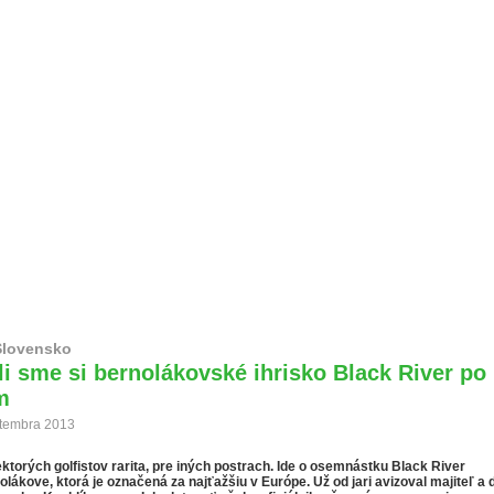
Lyže
Travel
Blogy
Ľudia
Kont
Slovensko
li sme si bernolákovské ihrisko Black River po
m
ptembra 2013
ektorých golfistov rarita, pre iných postrach. Ide o osemnástku Black River
olákove, ktorá je označená za najťažšiu v Európe. Už od jari avizoval majiteľ a 