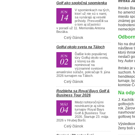
ihriska J
Golf ako spoločná spomienka
Ihrisko Bl
V spomienkach na tých,
JÚN
ho americ
14
ktorí už nie sú s nami,
miesto spo
sa vynárajú aj veselé
známej go
príhody. Presvedčili sa
o tom aj účastníci
hodnotenie
v poradí už 11. Memoriálu Antona
nemeckým 
Bezáka.
Odborn
Celý článok
No na druh
Golfuj okolo sveta na Táloch
návšteve 
ktorý ihri
Ďalšie kolo populárnej
JÚN
nestačí go
02
túry Golfuj okolo sveta,
hry. Autor 
z ktorej sa dá
nominovať na
Ihrisko je
významné svetové
amatérske súťaže, pokračuje 9. júna
suchom. No
2026 turnajom na Táloch.
hendikepo
turnaje, b
Celý článok
komisie Če
Rozbieha sa Royal Bays Golf &
Na odp
Business Tour 2026
J. Kachlík
Medzi tohtoročnými
MÁJ
golfových 
04
novinkami je aj séria
rok. Zárov
turnajov Royal Bays
navrhované
Golf & Business Tour
golfovej h
2026. Štartuje 23. mája
2026 v Hrubej Borši.
Výsledkom 
Celý článok
ženy boli