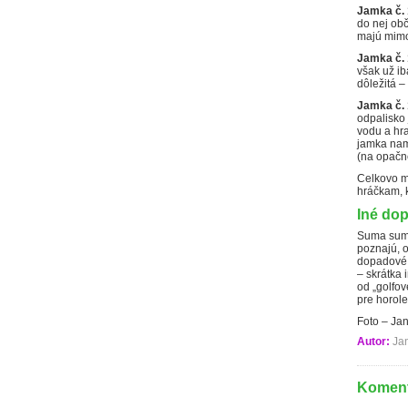
Jamka č. 
do nej obč
majú mimo
Jamka č. 
však už ib
dôležitá –
Jamka č. 
odpalisko 
vodu a hra
jamka nami
(na opačne
Celkovo m
hráčkam, k
Iné do
Suma su
poznajú, 
dopadové z
– skrátka 
od „golfov
pre horole
Foto – Ja
Autor:
Ja
Koment