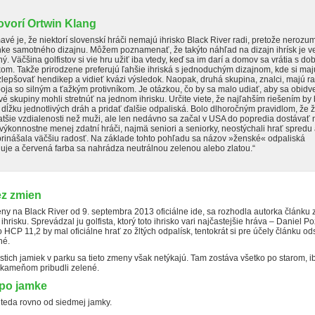
ovorí Ortwin Klang
avé je, že niektorí slovenskí hráči nemajú ihrisko Black River radi, pretože nerozu
ke samotného dizajnu. Môžem poznamenať, že takýto náhľad na dizajn ihrísk je v
ný. Väčšina golfistov si vie hru užiť iba vtedy, keď sa im darí a domov sa vrátia s d
om. Takže prirodzene preferujú ľahšie ihriská s jednoduchým dizajnom, kde si maj
lepšovať hendikep a vidieť kvázi výsledok. Naopak, druhá skupina, znalci, majú ra
oja so silným a ťažkým protivníkom. Je otázkou, čo by sa malo udiať, aby sa obidve
é skupiny mohli stretnúť na jednom ihrisku. Určite viete, že najľahším riešením by
 dĺžku jednotlivých dráh a pridať ďalšie odpaliská. Bolo dlhoročným pravidlom, že 
ratšie vzdialenosti než muži, ale len nedávno sa začal v USA do popredia dostávať 
výkonnostne menej zdatní hráči, najmä seniori a seniorky, neostýchali hrať spredu 
prinášala väčšiu radosť. Na základe tohto pohľadu sa názov »ženské« odpaliská
uje a červená farba sa nahrádza neutrálnou zelenou alebo zlatou.“
ez zmien
y na Black River od 9. septembra 2013 oficiálne ide, sa rozhodla autorka článku z
ihrisku. Sprevádzal ju golfista, ktorý toto ihrisko vari najčastejšie hráva – Daniel Po
 HCP 11,2 by mal oficiálne hrať zo žltých odpalísk, tentokrát si pre účely článku od
né.
stich jamiek v parku sa tieto zmeny však netýkajú. Tam zostáva všetko po starom, i
kameňom pribudli zelené.
po jamke
teda rovno od siedmej jamky.