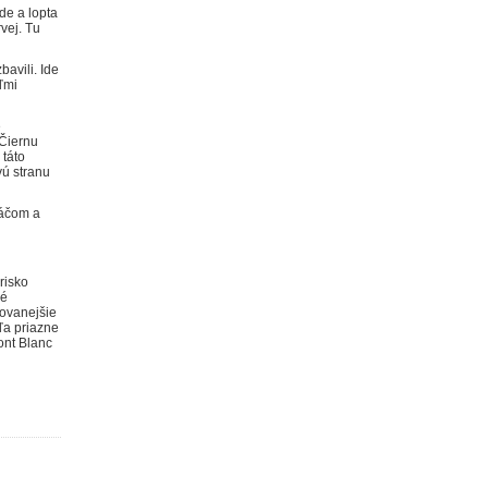
de a lopta
vej. Tu
avili. Ide
ľmi
é
 Čiernu
 táto
vú stranu
ráčom a
risko
né
kovanejšie
ľa priazne
ont Blanc