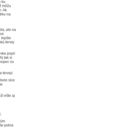
o ku
už môžu
m. Ak
trku na
a
la, ale na
kre
 lepšie
kú fervej
vke popri
j tak si
 kopec so
 ferveji.
bolo síce
je
í ešte aj
j.
rým
šte jedna