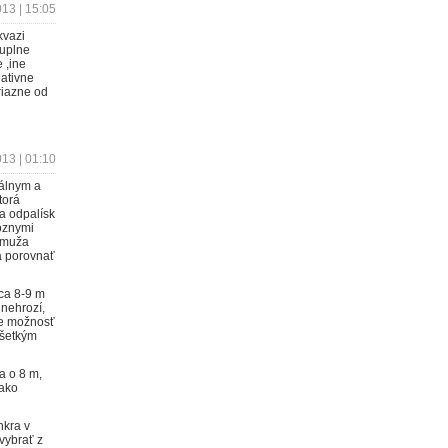
13 | 15:05
kvazi
 uplne
 ,ine
gativne
riazne od
13 | 01:10
eálnym a
torá
va odpalísk
ôznymi
u-muža
 a porovnať
ca 8-9 m
 nehrozí,
je možnosť
všetkým
a o 8 m,
 ako
nkra v
vybrať z