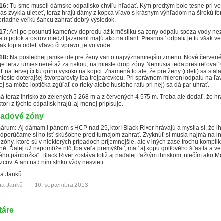
16:
Tu sme museli dámske odpalisko chvíľu hľadať. Kým predtým bolo tesne pri vo
as zvykla uletieť, teraz hrajú dámy z kopca vľavo s krásnym výhľadom na širokú fer
riadne veľkú šancu zahrať dobrý výsledok.
17:
Ani po posunutí kameňov dopredu až k môstiku sa ženy odpalu spoza vody nezb
a o potok a ostrov medzi jazerami majú ako na dlani. Presnosť odpalu je tu však ve
 ak lopta odletí vľavo či vpravo, je vo vode.
18:
Na poslednej jamke ide pre ženy vari o najvýznamnejšiu zmenu. Nové červen
je teraz umiestnené až za riekou, na mieste drop zóny. Nemusia teda prestreľovať
ť na fervej či ku grínu vysoko na kopci. Znamená to ale, že pre ženy (i deti) sa stala
esto doterajšej štvorparovky iba trojparovkou. Pri správnom mierení odpalu na ľa
j sa môže loptička zgúľať do rieky alebo hustého rafu pri nej) sa dá par uhrať.
á teraz ihrisko zo zelených 5 268 m a z červených 4 575 m. Treba ale dodať, že h
torí z týchto odpalísk hrajú, aj menej pripisuje.
padové zóny
márum
:
Aj dámam i pánom s HCP nad 25, ktorí Black River hrávajú a myslia si, že ih
odporúčame si ho ísť skúšobne pred turnajom zahrať. Zvyknúť si musia najmä na i
óny, ktoré sú v niektorých prípadoch príjemnejšie, ale v iných zase trochu kompli
iné. Ďalej už nepomôže nič, iba veľa premýšľať, mať aj kopu golfového šťastia a ve
ého pánbožka“. Black River zostáva totiž aj naďalej ťažkým ihriskom, niečím ako M
zcov. A ani nad ním slnko vždy nesvieti.
na Janků
na Janků
|
16. septembra 2013
áre