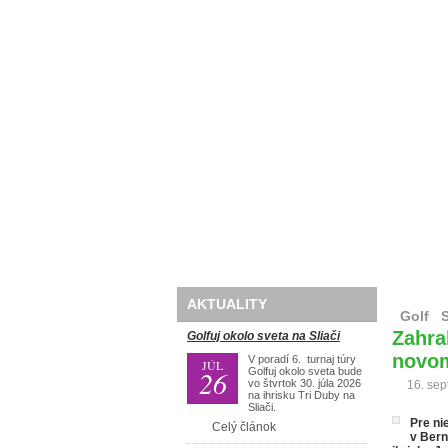
Domov
O nás
Golf
AKTUALITY
Golf
Zahra
Golfuj okolo sveta na Sliači
novo
V poradí 6. turnaj túry
JÚL
26
Golfuj okolo sveta bude
vo štvrtok 30. júla 2026
16. se
na ihrisku Tri Duby na
Sliači.
Pre ni
Celý článok
v Bern