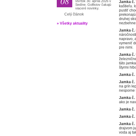
08
štvrtok 30. apríla 2026 v
Jamka č. 
Sedíne. Golfistov čakajú
kaštieľu. 
viaceré novinky.
pustiť cho
Celý článok
prekonajú
druhej str
nezbehne 
» Všetky aktuality
Jamka č. 
náročnosti
napravo, 
vymeniť dr
pre nimi.
Jamka č. 
železnične
táto jamka
štyrmi hl
Jamka č. 
Jamka č. 
na grín le
nesporne 
Jamka č. 
ako je nav
Jamka č. 
Jamka č.
Jamka č. 
drajvom ju
voda aj t