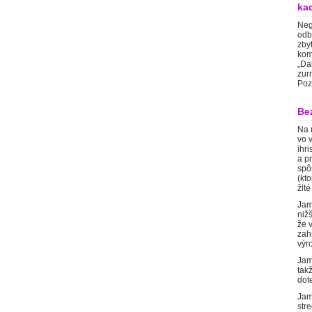
kac
Neg
odb
zby
kom
„Da
zur
Poz
Bez
Na 
vo 
ihr
a p
spô
(kt
žlt
Jam
nižš
že 
zah
výr
Jam
tak
dot
Jam
str