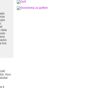
mejú
eľmi
obrým
ú
di
 tieto
 bolo
ženy
názor,
a hra
istiť
žár. Hoci
skúšal
ba k