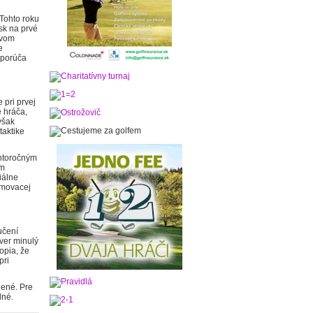
Tohto roku
sk na prvé
tvom
e
dporúča
 pri prvej
 hráča,
však
taktike
tohtoročným
ím
iálne
ormovacej
učení
iver minulý
opia, že
pri
lené. Pre
dné.